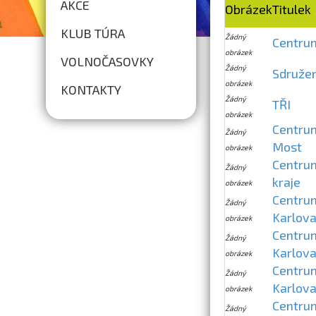
AKCE
Obrázek
Titulek
KLUB TÚRA
Žádný
Centrum
obrázek
VOLNOČASOVKY
Žádný
Sdružen
obrázek
KONTAKTY
Žádný
TŘI
obrázek
Centrum
Žádný
Most
obrázek
Centrum
Žádný
kraje
obrázek
Centrum
Žádný
Karlova
obrázek
Centrum
Žádný
Karlova
obrázek
Centrum
Žádný
Karlova
obrázek
Centrum
Žádný