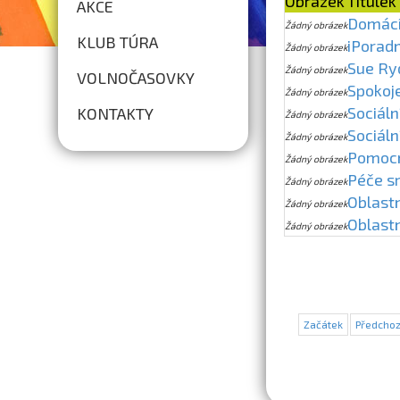
Obrázek
Titulek
AKCE
Domácí
Žádný obrázek
KLUB TÚRA
iPorad
Žádný obrázek
Sue Ry
Žádný obrázek
VOLNOČASOVKY
Spokoj
Žádný obrázek
Sociáln
KONTAKTY
Žádný obrázek
Sociáln
Žádný obrázek
Pomocn
Žádný obrázek
Péče s
Žádný obrázek
Oblastn
Žádný obrázek
Oblastn
Žádný obrázek
Začátek
Předchoz