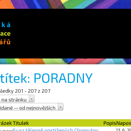
títek: PORADNY
ledky 201 - 207 z 207
 na stránku
idané -- od nejnovějších
rana 21 z 21
rázek
Titulek
Popis
Napos
Svaz tělesně postižených Chomutov
13. 6. 
ý obrázek