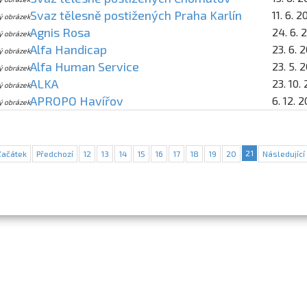
Svaz tělesně postižených Praha Karlín
11. 6. 
ý obrázek
Agnis Rosa
24. 6. 
ý obrázek
Alfa Handicap
23. 6. 
ý obrázek
Alfa Human Service
23. 5. 
ý obrázek
ALKA
23. 10.
ý obrázek
APROPO Havířov
6. 12. 
ý obrázek
21
Začátek
Předchozí
12
13
14
15
16
17
18
19
20
Následující