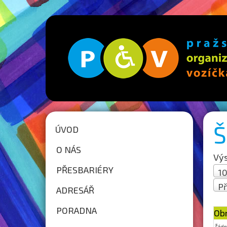
Š
ÚVOD
O NÁS
Výs
PŘESBARIÉRY
10
Př
ADRESÁŘ
St
PORADNA
Ob
Žádn