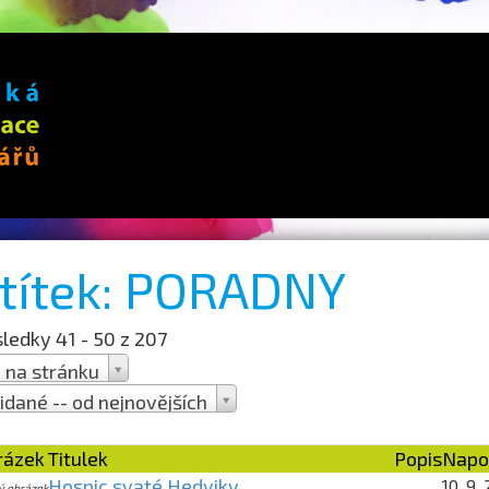
títek: PORADNY
ledky 41 - 50 z 207
 na stránku
idané -- od nejnovějších
rana 5 z 21
rázek
Titulek
Popis
Napo
Hospic svaté Hedviky
10. 9.
ý obrázek