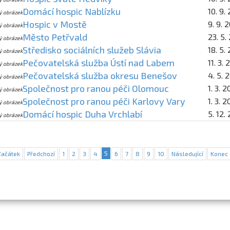
Domácí hospic Nablízku
10. 9.
ý obrázek
Hospic v Mostě
9. 9. 
ý obrázek
Město Petřvald
23. 5.
ý obrázek
Středisko sociálních služeb Slávia
18. 5.
ý obrázek
Pečovatelská služba Ústí nad Labem
11. 3.
ý obrázek
Pečovatelská služba okresu Benešov
4. 5. 
ý obrázek
Společnost pro ranou péči Olomouc
1. 3. 
ý obrázek
Společnost pro ranou péči Karlovy Vary
1. 3. 
ý obrázek
Domácí hospic Duha Vrchlabí
5. 12.
ý obrázek
5
Začátek
Předchozí
1
2
3
4
6
7
8
9
10
Následující
Konec