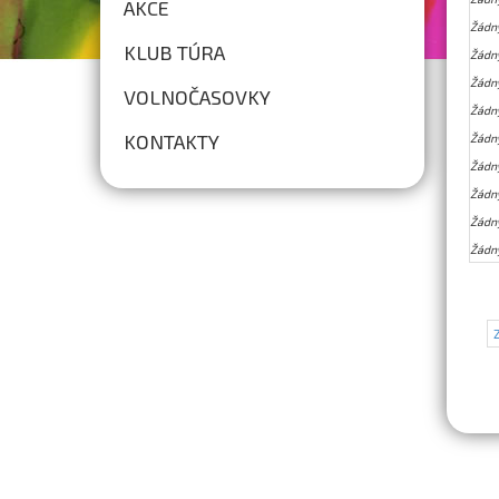
AKCE
Žádn
KLUB TÚRA
Žádn
Žádn
VOLNOČASOVKY
Žádn
KONTAKTY
Žádn
Žádn
Žádn
Žádn
Žádn