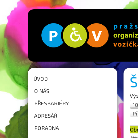
Š
ÚVOD
O NÁS
Výs
PŘESBARIÉRY
10
Př
ADRESÁŘ
St
PORADNA
Ob
Žádn