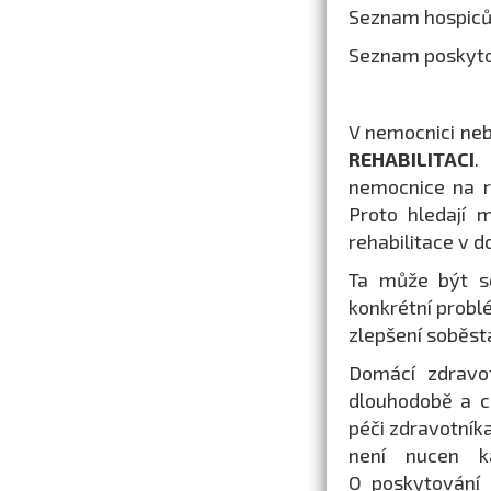
Seznam hospiců
Seznam poskytov
V nemocnici nebo
REHABILITACI
.
nemocnice na re
Proto hledají 
rehabilitace v 
Ta může být s
konkrétní probl
zlepšení soběsta
Domácí zdravo
dlouhodobě a c
péči zdravotník
není nucen k
O poskytování