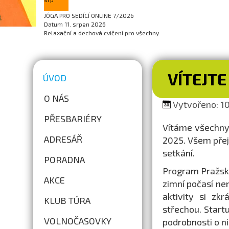
JÓGA PRO SEDÍCÍ ONLINE 7/2026
Datum
11. srpen 2026
Relaxační a dechová cvičení pro všechny.
VÍTEJTE
ÚVOD
O NÁS
Vytvořeno: 10
PŘESBARIÉRY
Vítáme všechny 
ADRESÁŘ
2025. Všem přej
setkání.
PORADNA
Program Pražské
AKCE
zimní počasí ne
aktivity si zk
KLUB TÚRA
střechou. Star
VOLNOČASOVKY
podrobnosti o n