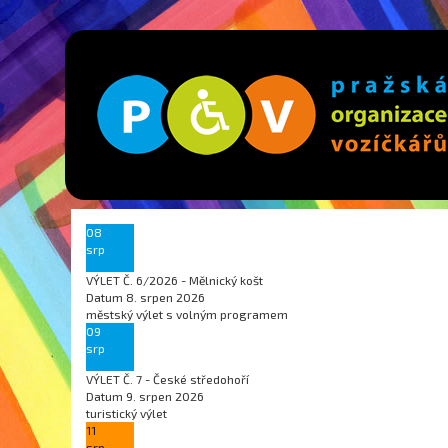
08
srp
VÝLET Č. 6/2026 - Mělnický košt
Datum
8. srpen 2026
městský výlet s volným programem
09
srp
VÝLET Č. 7 - České středohoří
Datum
9. srpen 2026
turistický výlet
11
srp