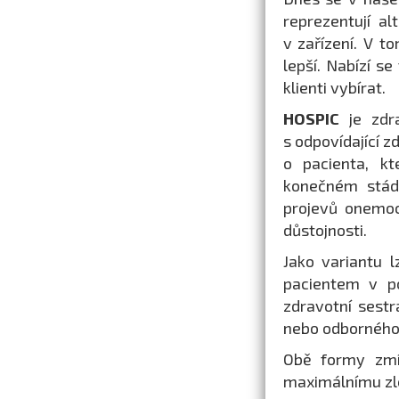
reprezentují a
v zařízení. V t
lepší. Nabízí s
klienti vybírat.
HOSPIC
je zdr
s odpovídající z
o pacienta, kt
konečném stádi
projevů onemo
důstojnosti.
Jako variantu l
pacientem v po
zdravotní sestr
nebo odborného 
Obě formy zmín
maximálnímu zle