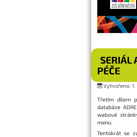
SERIÁL 
PÉČE
Vytvořeno: 1. 
Třetím dílem p
databáze ADRES
webové strán
menu.
Tentokrát se z