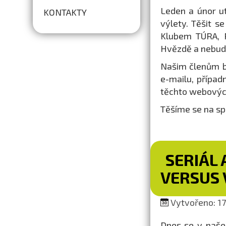
Leden a únor ut
KONTAKTY
výlety. Těšit 
Klubem TÚRA, P
Hvězdě a nebudou 
Našim členům b
e-mailu, případ
těchto webovýc
Těšíme se na sp
SERIÁL 
VERSUS 
Vytvořeno: 17.
Dnes se v naše