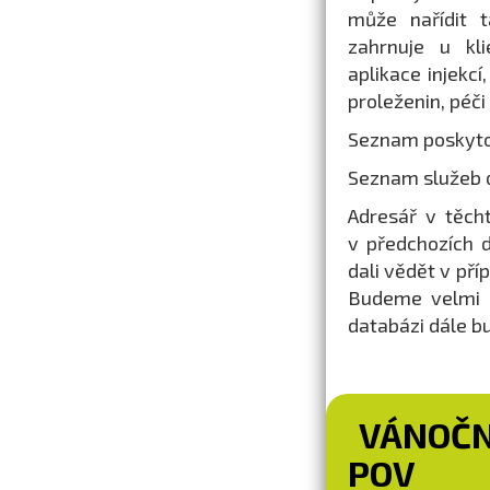
může nařídit 
zahrnuje u kli
aplikace injekcí
proleženin, péči
Seznam poskytov
Seznam služeb 
Adresář v těch
v předchozích 
dali vědět v pří
Budeme velmi r
databázi dále b
VÁNOČN
POV