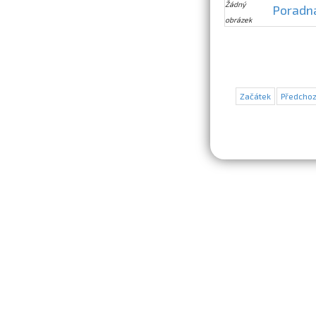
Žádný
Poradn
obrázek
Začátek
Předchoz