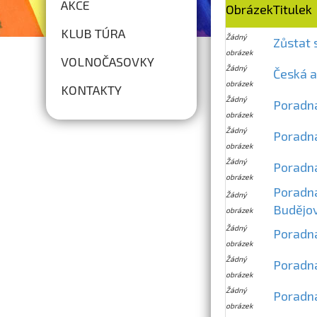
AKCE
Obrázek
Titulek
KLUB TÚRA
Žádný
Zůstat 
obrázek
VOLNOČASOVKY
Žádný
Česká a
obrázek
KONTAKTY
Žádný
Poradn
obrázek
Žádný
Poradna
obrázek
Žádný
Poradna
obrázek
Poradn
Žádný
Budějov
obrázek
Žádný
Poradna
obrázek
Žádný
Poradna
obrázek
Žádný
Poradn
obrázek