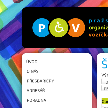
Š
ÚVOD
O NÁS
Výs
PŘESBARIÉRY
10
Př
ADRESÁŘ
St
PORADNA
Ob
Žádn