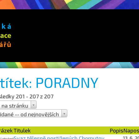
títek: PORADNY
ledky 201 - 207 z 207
 na stránku
idané -- od nejnovějších
rana 21 z 21
rázek
Titulek
Popis
Napos
Svaz tělesně postižených Chomutov
13. 6. 
ý obrázek