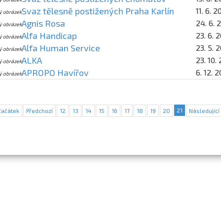
Svaz tělesně postižených Praha Karlín
11. 6. 
ý obrázek
Agnis Rosa
24. 6. 
ý obrázek
Alfa Handicap
23. 6. 
ý obrázek
Alfa Human Service
23. 5. 
ý obrázek
ALKA
23. 10.
ý obrázek
APROPO Havířov
6. 12. 
ý obrázek
21
Začátek
Předchozí
12
13
14
15
16
17
18
19
20
Následující