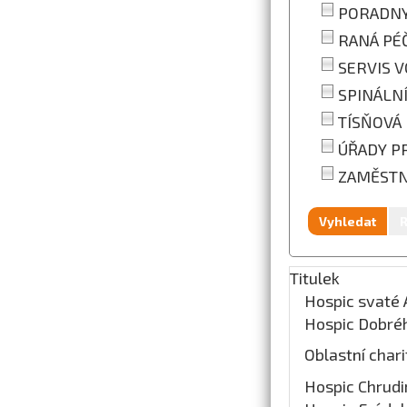
PORADNY
RANÁ PÉČ
SERVIS V
SPINÁLNÍ
TÍSŇOVÁ 
ÚŘADY PR
ZAMĚSTNÁ
Vyhledat
R
Titulek
Hospic svaté 
Hospic Dobré
Oblastní char
Hospic Chrud