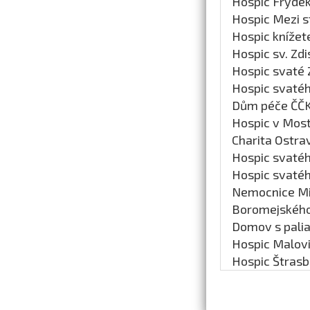
Hospic Frýdek
Hospic Mezi 
Hospic knížet
Hospic sv. Zdi
Hospic svaté 
Hospic svaté
Dům péče ČČ
Hospic v Mos
Charita Ostra
Hospic svaté
Hospic svaté
Nemocnice Mil
Boromejskéh
Domov s palia
Hospic Malov
Hospic Štrasb