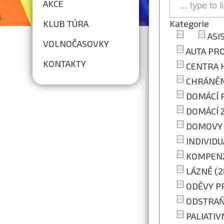
AKCE
KLUB TÚRA
Kategorie
ASI
VOLNOČASOVKY
AUTA PR
KONTAKTY
CENTRA H
CHRÁNĚN
DOMÁCÍ P
DOMÁCÍ Z
DOMOVY 
INDIVIDU
KOMPENZ
LÁZNĚ (2
ODĚVY PR
ODSTRAŇ
PALIATIVN