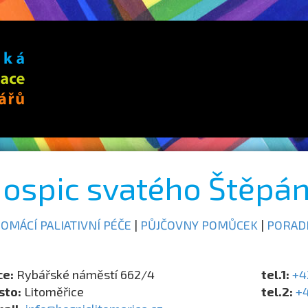
ospic svatého Štěpá
OMÁCÍ PALIATIVNÍ PÉČE
|
PŮJČOVNY POMŮCEK
|
PORAD
ce:
Rybářské náměstí 662/4
tel.1:
+4
sto:
Litoměřice
tel.2:
+