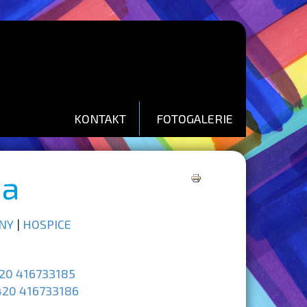
KONTAKT
FOTOGALERIE
na
Tisk
NY
|
HOSPICE
20 416733185
420 416733186