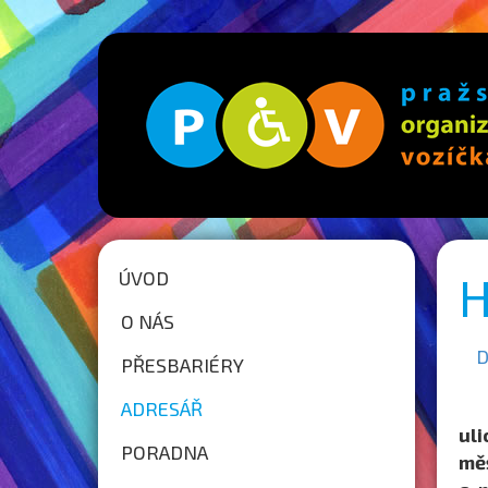
ÚVOD
H
O NÁS
D
PŘESBARIÉRY
ADRESÁŘ
uli
PORADNA
mě