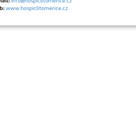
mail:
info@hospiclitomerice.cz
b:
www.hospiclitomerice.cz