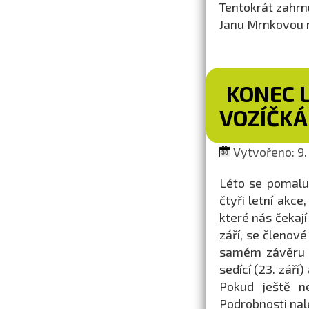
Tentokrát zahrn
Janu Mrnkovou n
KONEC 
VOZÍČK
Vytvořeno: 9. 
Léto se pomalu
čtyři letní akce
které nás čekají
září, se členov
samém závěru l
sedící (23. září
Pokud ještě n
Podrobnosti nal