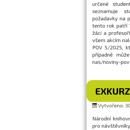
určené studen
seznamuje stu
požadavky na př
tento rok patř
žáci a profesoř
všem akcím nal
POV 5/2025, kt
případně může
nas/noviny-pov
EXKURZ
Vytvořeno: 30
Národní knihovn
pro návštěvníky