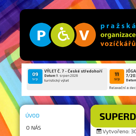
VÝLET Č. 7 - České středohoří
JÓGA
09
11
7/20
Datum
9. srpen 2026
srp
srp
turistický výlet
Datu
Relaxační a dec
SUPER
ÚVOD
O NÁS
Vytvořeno: 30