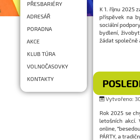
PŘESBARIÉRY
K 1. říjnu 2025 
ADRESÁŘ
příspěvek na b
sociální podpor
PORADNA
bydlení, živoby
žádat společně a
AKCE
KLUB TÚRA
VOLNOČASOVKY
KONTAKTY
POSLEDN
Vytvořeno: 30
Rok 2025 se ch
letošních akcí
online, "besedo
PÁRTY, a tradič