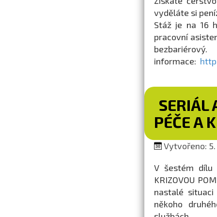
Získáte čerstvo
vyděláte si pení
Stáž je na 16 h 
pracovní asiste
bezbariérov
informace:
http
SERIÁL 
PÉČE A 
Vytvořeno: 5.
V šestém dílu 
KRIZOVOU POMOC.
nastalé situac
někoho druhéh
službách.