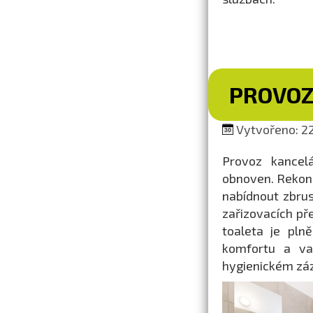
PROVOZ
Vytvořeno: 22
Provoz kancel
obnoven. Rekon
nabídnout zbrus
zařizovacích př
toaleta je pln
komfortu a var
hygienickém záz