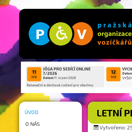
JÓGA PRO SEDÍCÍ ONLINE
VYCH
11
12
7/2026
Datu
srp
srp
Datum
11. srpen 2026
VYŠE
Relaxační a dechová cvičení pro všechny.
LETNÍ 
ÚVOD
O NÁS
Vytvořeno: 25