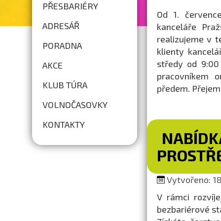
PŘESBARIÉRY
Od 1. července
ADRESÁŘ
kanceláře Praž
realizujeme v t
PORADNA
klienty kancel
středy od 9:00
AKCE
pracovníkem o
KLUB TÚRA
předem. Přejem
VOLNOČASOVKY
KONTAKTY
NABÍDK
PROSTŘ
Vytvořeno: 18.
V rámci rozvíj
bezbariérové s