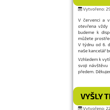
Vytvořeno: 29
V červenci a v
otevřena vždy 
budeme k dispo
můžete prostřed
V týdnu od 6. 
naše kancelář b
Vzhledem k vytíž
svoji návštěvu
předem. Děkuje
VYŠLY T
Vytvořeno: 22.