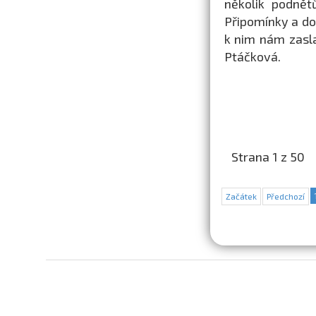
několik podnět
Připomínky a do
k nim nám zasl
Ptáčková.
Strana 1 z 50
Začátek
Předchozí