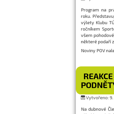
Program na prá
roku. Představu
výlety Klubu TÚ
ročníkem Sport
všem pohodové 
některé podaří 
Noviny POV nal
REAKCE
PODNĚTY
Vytvořeno: 9.
Na dubnové Člen