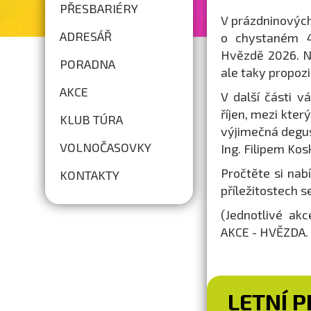
PŘESBARIÉRY
V prázdninovýc
ADRESÁŘ
o chystaném 44
Hvězdě 2026. N
PORADNA
ale taky propoz
AKCE
V další části 
říjen, mezi kter
KLUB TÚRA
výjimečná degus
VOLNOČASOVKY
Ing. Filipem Ko
Pročtěte si nab
KONTAKTY
příležitostech 
(Jednotlivé ak
AKCE - HVĚZDA. 
LETNÍ 