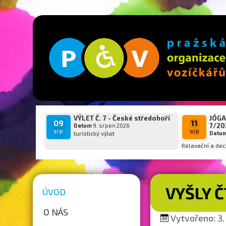
VÝLET Č. 7 - České středohoří
JÓGA
09
11
7/20
Datum
9. srpen 2026
srp
srp
turistický výlet
Datu
Relaxační a dec
VYŠLY 
ÚVOD
O NÁS
Vytvořeno: 3. 