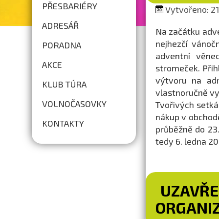
PŘESBARIÉRY
Vytvořeno: 21.
ADRESÁŘ
Na začátku adve
nejhezčí vánočn
PORADNA
adventní věnec
AKCE
stromeček. Přih
výtvoru na a
KLUB TÚRA
vlastnoručně vy
VOLNOČASOVKY
Tvořivých setká
nákup v obchodě
KONTAKTY
průběžně do 23.
tedy 6. ledna 20
UZAVŘE
ORGANIZ