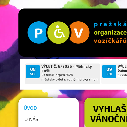
VÝLET Č. 6/2026 - Mělnický
VÝLET
08
09
košt
Datu
srp
srp
Datum
8. srpen 2026
turist
městský výlet s volným programem
VYHLAŠ
ÚVOD
VÁNOČNÍ
O NÁS