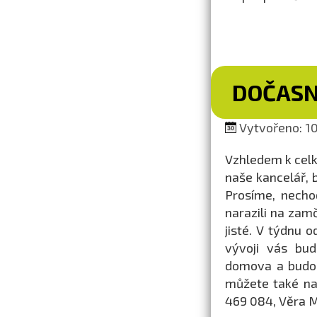
DOČASN
Vytvořeno: 10
Vzhledem k celk
naše kancelář, 
Prosíme, necho
narazili na zam
jisté. V týdnu 
vývoji vás bu
domova a budou
můžete také na
469 084, Věra 