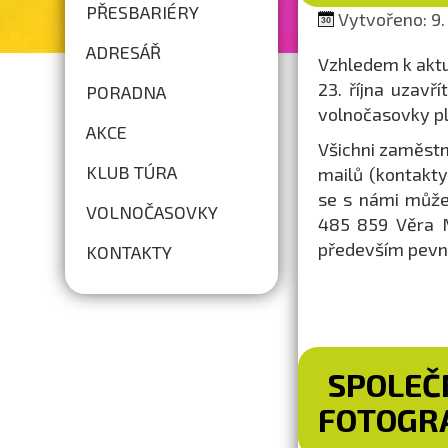
PŘESBARIÉRY
Vytvořeno: 9.
ADRESÁŘ
Vzhledem k aktu
23. října uzavř
PORADNA
volnočasovky pl
AKCE
Všichni zaměstn
KLUB TÚRA
mailů (kontakt
se s námi může
VOLNOČASOVKY
485 859 Věra 
především pevné
KONTAKTY
SPOLEČ
FOTOGRA