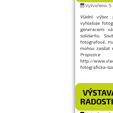
Vytvořeno: 5.
Vládní výbor 
vyhlašuje fotog
generacemi vá
solidaritu. So
fotografové, m
mohou zasílat 
Propozice
http://www.vla
fotograficka-so
VÝSTAVA
RADOST