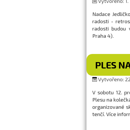
Vytvořeno: 1.
Nadace Jedličk
radosti - retro
radosti budou 
Praha 4).
PLES N
Vytvořeno: 22
V sobotu 12. p
Plesu na kolečká
organizované s
tenčí. Více inf