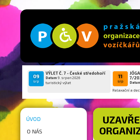
VÝLET Č. 7 - České středohoří
JÓGA
09
11
7/20
Datum
9. srpen 2026
srp
srp
turistický výlet
Datu
Relaxační a dec
UZAVŘE
ÚVOD
ORGANIZ
O NÁS