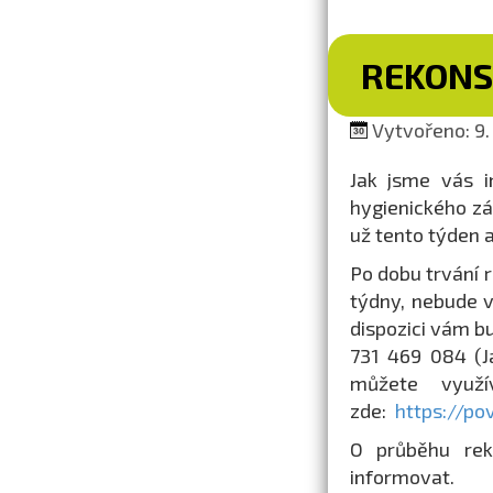
REKONS
Vytvořeno: 9.
Jak jsme vás i
hygienického zá
už tento týden 
Po dobu trvání 
týdny, nebude 
dispozici vám b
731 469 084 (J
můžete využí
zde:
https://po
O průběhu rek
informovat.