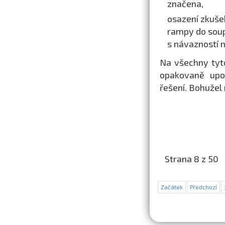
značena,
osazení zkušeb
rampy do soup
s návazností 
Na všechny tyt
opakovaně upoz
řešení. Bohužel 
Strana 8 z 50
Začátek
Předchozí