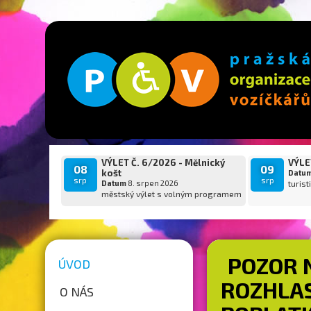
VÝLET Č. 6/2026 - Mělnický
VÝLET
08
09
košt
Datu
srp
srp
Datum
8. srpen 2026
turist
městský výlet s volným programem
POZOR 
ÚVOD
ROZHLAS
O NÁS