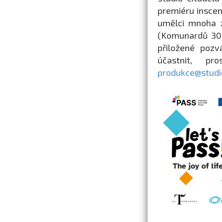
premiéru inscena
umělci mnoha z
(Komunardů 30,
přiložené pozv
účastnit, p
produkce@studio