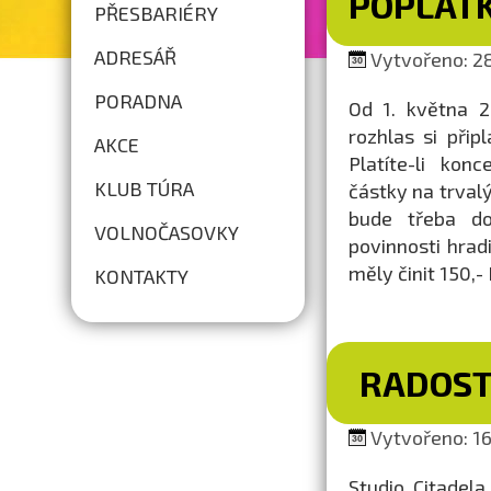
POPLAT
PŘESBARIÉRY
ADRESÁŘ
Vytvořeno: 28
PORADNA
Od 1. května 2
rozhlas si přip
AKCE
Platíte-li kon
KLUB TÚRA
částky na trvalý
bude třeba do
VOLNOČASOVKY
povinnosti hrad
měly činit 150,- 
KONTAKTY
RADOST
Vytvořeno: 16
Studio Citadel