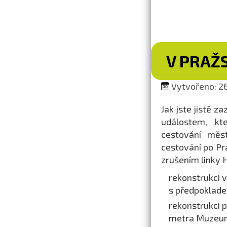
V PRAŽ
Vytvořeno: 26
Jak jste jistě z
událostem, kt
cestování měs
cestování po Pr
zrušením linky H
rekonstrukci v
s předpoklade
rekonstrukci 
metra Muzeum,