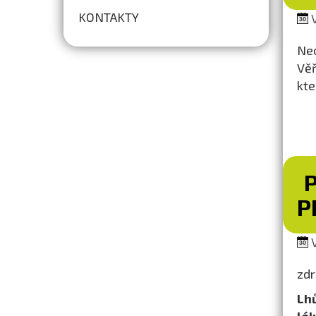
KONTAKTY
V
Nec
Věř
kte
P
V
zdr
Lh