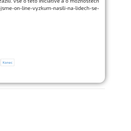
ažili. Vše o této iniciativě a o možnostech
sme-on-line-vyzkum-nasili-na-lidech-se-
Konec