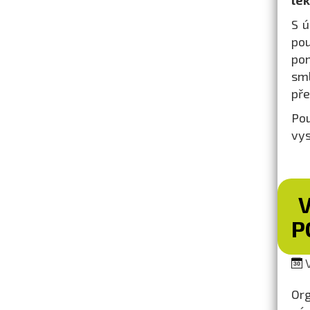
lék
S ú
po
pom
sml
pře
Pou
vys
P
V
Org