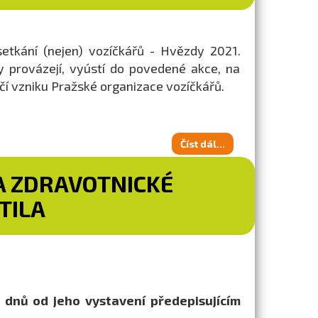
etkání (nejen) vozíčkářů - Hvězdy 2021.
y provázejí, vyústí do povedené akce, na
očí vzniku Pražské organizace vozíčkářů.
Číst dál...
A ZDRAVOTNICKÉ
TILA
 dnů od jeho vystavení předepisujícím