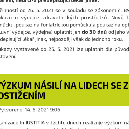
ařem, neurčí-li předepisující lékař jinak.
činností od 26. 5. 2021 se v souladu se zákonem č. 
ukazu u výdejce zdravotnických prostředků. Nově 
ůcku, poukaz na foniatrickou pomůcku a poukaz na opti
uvní výdejce, výdejna) uplatnit jen
do 30 dnů
od jeho 
depisující lékař jinak, nejpozději však do jednoho roku.
kazy vystavené do 25. 5. 2021 lze uplatnit dle původn
tavení.
VÝZKUM NÁSILÍ NA LIDECH SE
OSTIŽENÍM
ytvořeno: 14. 6. 2021 9:06
anizace In IUSTITIA v těchto dnech realizuje výzkum ná