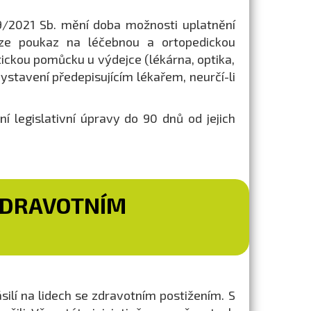
89/2021 Sb. mění doba možnosti uplatnění
lze poukaz na léčebnou a ortopedickou
ckou pomůcku u výdejce (lékárna, optika,
vystavení předepisujícím lékařem, neurčí-li
í legislativní úpravy do 90 dnů od jejich
 ZDRAVOTNÍM
silí na lidech se zdravotním postižením. S