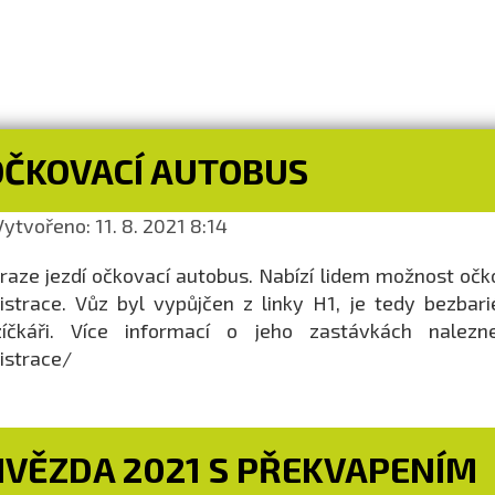
OČKOVACÍ AUTOBUS
ytvořeno: 11. 8. 2021 8:14
raze jezdí očkovací autobus. Nabízí lidem možnost očk
istrace. Vůz byl vypůjčen z linky H1, je tedy bezba
zíčkáři. Více informací o jeho zastávkách nalezne
istrace/
HVĚZDA 2021 S PŘEKVAPENÍM