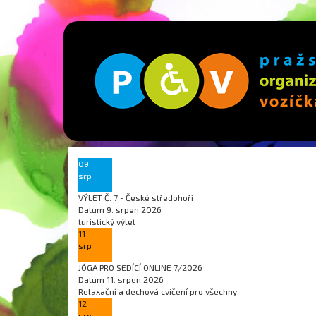
09
srp
VÝLET Č. 7 - České středohoří
Datum
9. srpen 2026
turistický výlet
11
srp
JÓGA PRO SEDÍCÍ ONLINE 7/2026
Datum
11. srpen 2026
Relaxační a dechová cvičení pro všechny.
12
srp