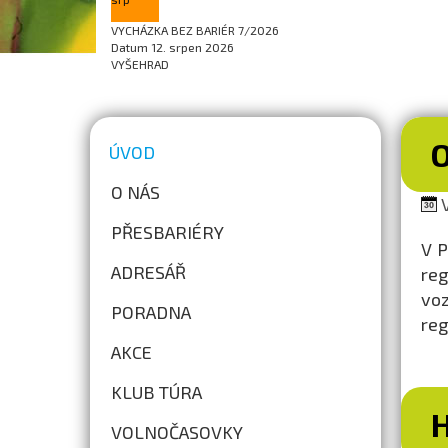
VYCHÁZKA BEZ BARIÉR 7/2026
Datum
12. srpen 2026
VYŠEHRAD
ÚVOD
O NÁS
V
PŘESBARIÉRY
V P
ADRESÁŘ
reg
vo
PORADNA
reg
AKCE
KLUB TÚRA
VOLNOČASOVKY