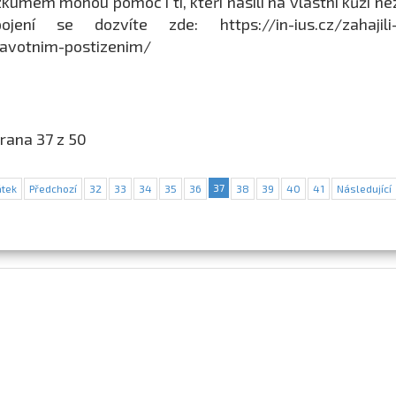
kumem mohou pomoc i ti, kteří násilí na vlastní kůži nez
ojení se dozvíte zde: https://in-ius.cz/zahajili-j
avotnim-postizenim/
rana 37 z 50
37
tek
Předchozí
32
33
34
35
36
38
39
40
41
Následující