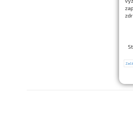
výz
zap
zdr
St
Začá