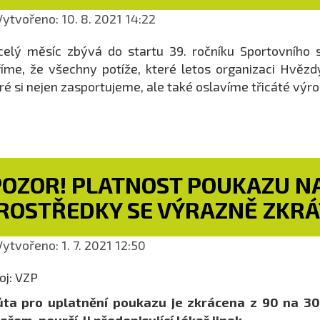
ytvořeno: 10. 8. 2021 14:22
elý měsíc zbývá do startu 39. ročníku Sportovního s
íme, že všechny potíže, které letos organizaci Hvězd
ré si nejen zasportujeme, ale také oslavíme třicáté výr
POZOR! PLATNOST POUKAZU N
ROSTŘEDKY SE VÝRAZNĚ ZKRÁ
ytvořeno: 1. 7. 2021 12:50
oj: VZP
ůta pro uplatnění poukazu je zkrácena z 90 na 30