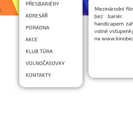
PŘESBARIÉRY
Mezinárodní fil
ADRESÁŘ
bez bariér. S
handicapem zahr
PORADNA
volné vstupenky 
na www.kinobezb
AKCE
KLUB TÚRA
VOLNOČASOVKY
KONTAKTY