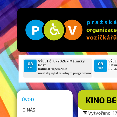
VÝLET Č. 6/2026 - Mělnický
VÝLET
08
09
košt
Datu
srp
srp
Datum
8. srpen 2026
turist
městský výlet s volným programem
KINO BE
ÚVOD
O NÁS
Vytvořeno: 17.