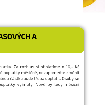
ASOVÝCH A
latky. Za rozhlas si připlatíme o 10,- Kč
ářské poplatky měsíčně, nezapomeňte změnit
dílnou částku bude třeba doplatit. Osoby se
 poplatky vyjmuty. Nově by tedy měsíční