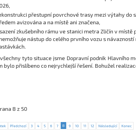
026,
ekonstrukci přestupní povrchové trasy mezi výtahy do 
ředem avizována a na místě ani značena,
sazení zkušebního rámu ve stanici metra Zličín v místě
nemožňuje nástup do celého prvního vozu s návazností 
astávkách.
všechny tyto situace jsme Dopravní podnik Hlavního 
 bylo přislíbeno co nejrychlejší řešení. Bohužel realizac
rana 8 z 50
8
tek
Předchozí
3
4
5
6
7
9
10
11
12
Následující
Konec