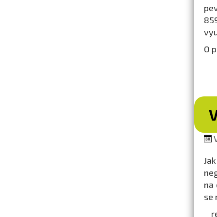
pev
85
vyu
O p
V
V
Jak
neg
na 
se 
r