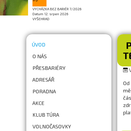
VYCHÁZKA BEZ BARIÉR 7/2026
Datum
12. srpen 2026
VYŠEHRAD
ÚVOD
T
O NÁS
PŘESBARIÉRY
V
ADRESÁŘ
Od 
měs
PORADNA
čás
AKCE
zdr
pla
KLUB TÚRA
VOLNOČASOVKY