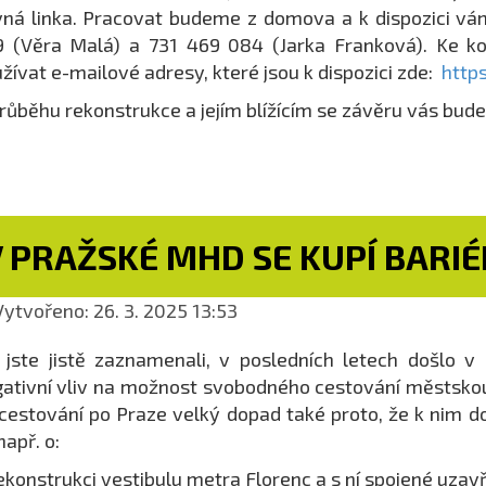
ná linka. Pracovat budeme z domova a k dispozici vá
9 (Věra Malá) a 731 469 084 (Jarka Franková). Ke 
žívat e-mailové adresy, které jsou k dispozici zde:
http
růběhu rekonstrukce a jejím blížícím se závěru vás bud
 PRAŽSKÉ MHD SE KUPÍ BARIÉ
ytvořeno: 26. 3. 2025 13:53
 jste jistě zaznamenali, v posledních letech došlo 
ativní vliv na možnost svobodného cestování městsko
cestování po Praze velký dopad také proto, že k nim do
např. o:
ekonstrukci vestibulu metra Florenc a s ní spojené uza