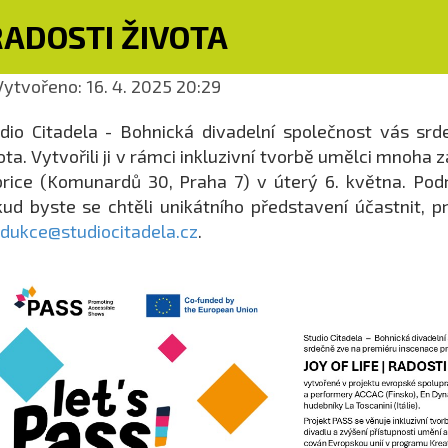
RADOSTI ŽIVOTA
ytvořeno: 16. 4. 2025 20:29
dio Citadela - Bohnická divadelní společnost vás sr
ota. Vytvořili ji v rámci inkluzivní tvorbě umělci mnoh
rice (Komunardů 30, Praha 7) v úterý 6. května. Pod
ud byste se chtěli unikátního představení účastnit, p
dukce@studiocitadela.cz
.