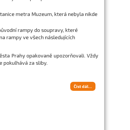
stanice metra Muzeum, která nebyla nikde
 původní rampy do soupravy, které
na rampy ve všech následujících
města Prahy opakovaně upozorňovali. Vždy
e pokulhává za sliby.
Číst dál...