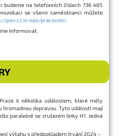
m budeme na telefonních číslech 736 485
komunikaci se všemi zaměstnanci můžete
s://pov.cz/o-nas/pracovnici
eme informovat.
RY
v Praze k několika událostem, které měly
u hromadnou dopravou. Tyto události mají
šlo paralelně se zrušením linky H1. Jedná
vření výtahu s předpokladem trvání 2024 –