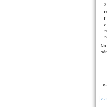
2
r
p
o
z
z
Na 
nám
St
Začá