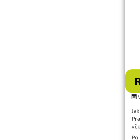
V
Jak
Pra
vče
Po 