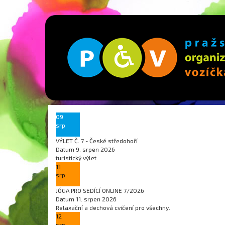
09
srp
VÝLET Č. 7 - České středohoří
Datum
9. srpen 2026
turistický výlet
11
srp
JÓGA PRO SEDÍCÍ ONLINE 7/2026
Datum
11. srpen 2026
Relaxační a dechová cvičení pro všechny.
12
srp