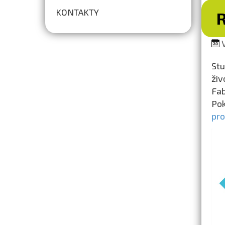
KONTAKTY
V
Stu
živ
Fab
Pok
pro