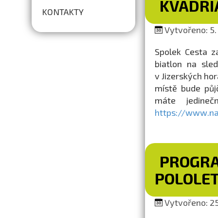
KVADRI
KONTAKTY
Vytvořeno: 5. 
Spolek Cesta z
biatlon na sle
v Jizerských ho
místě bude půjč
máte jedineč
https://www.nap
PROGRA
POLOLET
Vytvořeno: 25