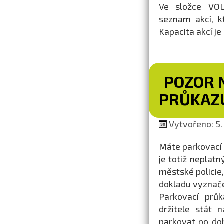
Ve složce VO
seznam akcí, k
Kapacita akcí j
POZOR 
PRŮKAZ
Vytvořeno: 5.
Máte parkovací 
je totiž neplatn
městské policie,
dokladu vyznače
Parkovací prů
držitele stát
parkovat po do