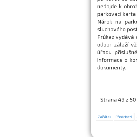
nedojde k ohro
parkovací karta 
Nárok na parko
sluchového post
Průkaz vydává s
odbor záleží v
úřadu příslušn
informace o ko
dokumenty.
Strana 49 z 50
Začátek
Předchozí