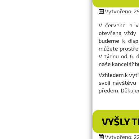
Vytvořeno: 29
V červenci a v
otevřena vždy 
budeme k dispo
můžete prostřed
V týdnu od 6. 
naše kancelář b
Vzhledem k vytíž
svoji návštěvu
předem. Děkuje
VYŠLY T
Vytvořeno: 22.