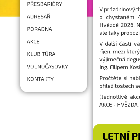
PŘESBARIÉRY
V prázdninovýc
ADRESÁŘ
o chystaném 44
Hvězdě 2026. N
PORADNA
ale taky propoz
AKCE
V další části 
říjen, mezi kter
KLUB TÚRA
výjimečná degus
VOLNOČASOVKY
Ing. Filipem Ko
Pročtěte si nab
KONTAKTY
příležitostech 
(Jednotlivé ak
AKCE - HVĚZDA. 
LETNÍ 