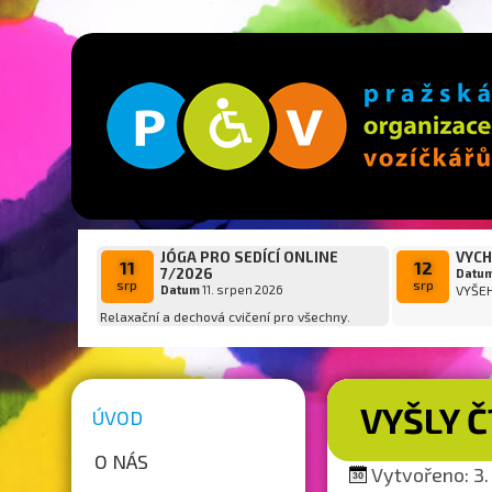
JÓGA PRO SEDÍCÍ ONLINE
VYCH
11
12
7/2026
Datu
srp
srp
Datum
11. srpen 2026
VYŠE
Relaxační a dechová cvičení pro všechny.
VYŠLY 
ÚVOD
O NÁS
Vytvořeno: 3. 