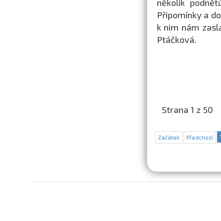
několik podnět
Připomínky a do
k nim nám zasl
Ptáčková.
Strana 1 z 50
Začátek
Předchozí