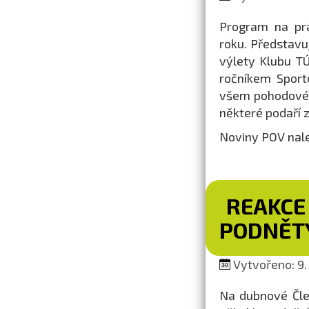
Program na prá
roku. Představu
výlety Klubu TÚ
ročníkem Sport
všem pohodové 
některé podaří 
Noviny POV nal
REAKCE
PODNĚTY
Vytvořeno: 9.
Na dubnové Člen