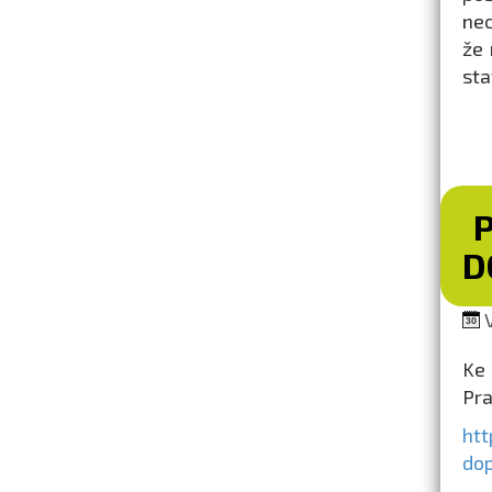
nec
že 
sta
D
V
Ke 
Pra
htt
do