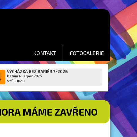
KONTAKT
FOTOGALERIE
VYCHÁZKA BEZ BARIÉR 7/2026
2
Datum
12. srpen 2026
p
VYŠEHRAD
 ÚNORA MÁME ZAVŘENO