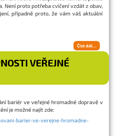
. Není proto potřeba cvičení vzdát z obav,
ení, případně proto, že vám váš aktuální
Číst dál...
NOSTI VEŘEJNÉ
ání bariér ve veřejné hromadné dopravě v
ní je možné najít zde:
ovani-barier-ve-verejne-hromadne-