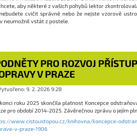
hcete, aby některé z vašich pohybů lektor zkontrolovala
nebudete cvičit správně nebo že nejste vzorově ustroj
v neumožnil vstát z postele.
PODNĚTY PRO ROZVOJ PŘÍSTUP
OPRAVY V PRAZE
ytvořeno: 9. 2. 2026 9:28
konci roku 2025 skončila platnost Koncepce odstraňov
ze pro období 2014-2025. Závěrečnou zprávu o jejím plně
ps://www.cistoustopou.cz/knihovna/koncepce-odstran
prave-v-praze-1906