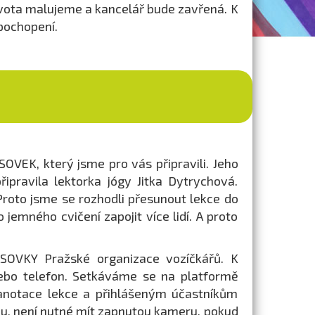
ivota malujeme a kancelář bude zavřená. K
pochopení.
VEK, který jsme pro vás připravili. Jeho
řipravila lektorka jógy Jitka Dytrychová.
Proto jsme se rozhodli přesunout lekce do
jemného cvičení zapojit více lidí. A proto
SOVKY Pražské organizace vozíčkářů. K
nebo telefon. Setkáváme se na platformě
 anotace lekce a přihlášeným účastníkům
ázku, není nutné mít zapnutou kameru, pokud