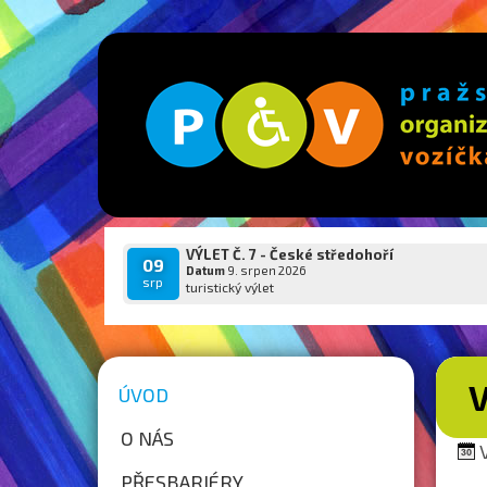
VÝLET Č. 7 - České středohoří
09
Datum
9. srpen 2026
srp
turistický výlet
V
ÚVOD
O NÁS
V
PŘESBARIÉRY