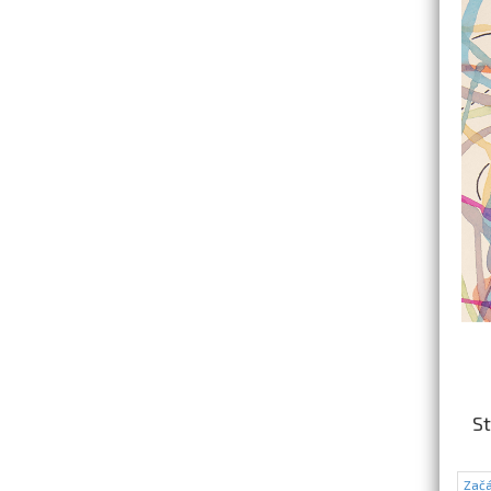
St
Začá