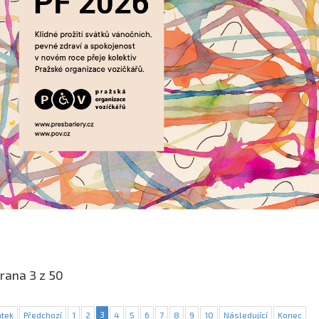
rana 3 z 50
3
tek
Předchozí
1
2
4
5
6
7
8
9
10
Následující
Konec