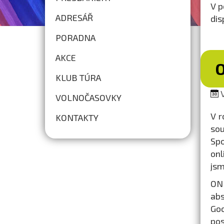
V p
ADRESÁŘ
dis
PORADNA
AKCE
O
KLUB TÚRA
V
VOLNOČASOVKY
V r
KONTAKTY
sou
Spo
onl
jsm
ON
abs
Goo
pos