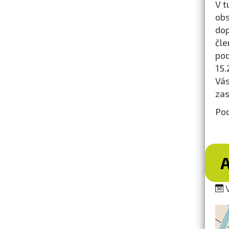
V t
ob
dop
čle
pod
15.
Vás
zas
Pod
A
V