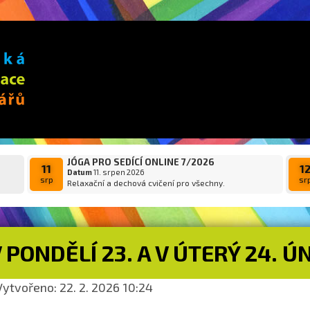
JÓGA PRO SEDÍCÍ ONLINE 7/2026
11
1
Datum
11. srpen 2026
srp
sr
Relaxační a dechová cvičení pro všechny.
 PONDĚLÍ 23. A V ÚTERÝ 24.
ytvořeno: 22. 2. 2026 10:24