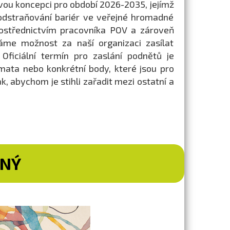
ovou koncepci pro období 2026-2035, jejímž
dstraňování bariér ve veřejné hromadné
rostřednictvím pracovníka POV a zároveň
áme možnost za naší organizaci zasílat
ficiální termín pro zaslání podnětů je
mata nebo konkrétní body, které jsou pro
k, abychom je stihli zařadit mezi ostatní a
TNÝ