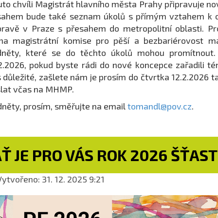
uto chvíli Magistrát hlavního města Prahy připravuje n
sahem bude také seznam úkolů s přímým vztahem k o
ravě v Praze s přesahem do metropolitní oblasti. P
na magistrátní komise pro pěší a bezbariérovost m
něty, které se do těchto úkolů mohou promítnout. O
2.2026, pokud byste rádi do nové koncepce zařadili té
 důležité, zašlete nám je prosím do čtvrtka 12.2.2026 ta
lat včas na MHMP.
něty, prosím, směřujte na email
tomandl@pov.cz
.
Ť JE PRO VÁS ROK 2026 ŠŤAS
ytvořeno: 31. 12. 2025 9:21