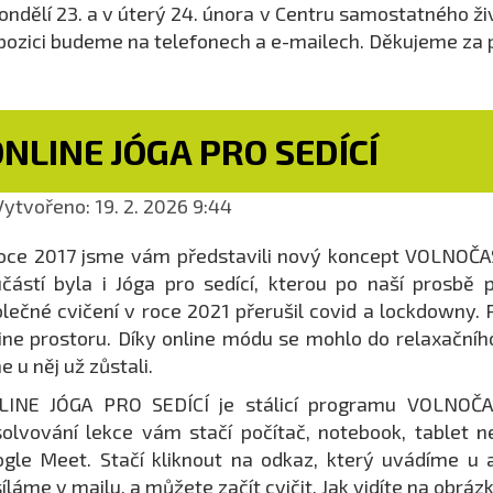
ondělí 23. a v úterý 24. února v Centru samostatného ž
pozici budeme na telefonech a e-mailech. Děkujeme za 
NLINE JÓGA PRO SEDÍCÍ
ytvořeno: 19. 2. 2026 9:44
oce 2017 jsme vám představili nový koncept VOLNOČASO
částí byla i Jóga pro sedící, kterou po naší prosbě p
lečné cvičení v roce 2021 přerušil covid a lockdowny. 
ine prostoru. Díky online módu se mohlo do relaxačního 
e u něj už zůstali.
LINE JÓGA PRO SEDÍCÍ je stálicí programu VOLNOČA
olvování lekce vám stačí počítač, notebook, tablet 
gle Meet. Stačí kliknout na odkaz, který uvádíme u
íláme v mailu, a můžete začít cvičit. Jak vidíte na obr