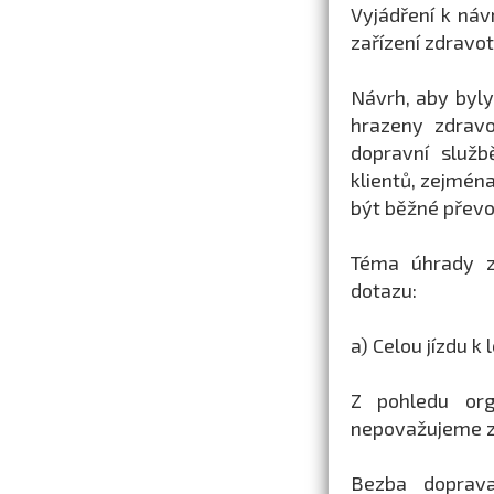
Vyjádření k náv
zařízení zdravo
Návrh, aby byly
hrazeny zdravo
dopravní služb
klientů, zejména
být běžné převo
Téma úhrady zd
dotazu:
a) Celou jízdu k
Z pohledu or
nepovažujeme za
Bezba doprava