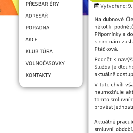
PŘESBARIÉRY
Vytvořeno: 9.
ADRESÁŘ
Na dubnové Člen
několik podnět
PORADNA
Připomínky a do
AKCE
k nim nám zasl
Ptáčková.
KLUB TÚRA
Podnět k navýš
VOLNOČASOVKY
Služba je dlouh
aktuálně dostup
KONTAKTY
V tuto chvíli vš
neumožňuje akt
tomto smluvním
provést jednost
Aktuálně pracuj
smluvní období