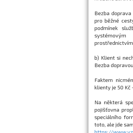
Bezba doprava 
pro běžné cest
podmínek služ
systémovým 
prostřednictvím
b) Klient si nec
Bezba dopravo
Faktem nicmén
klienty je 50 Kč
Na některá spe
pojišťovna pro
speciálního fo
toto, ale jde sa
https://www.vz