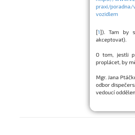
praxi/poradna/
vozidlem
[
1
]). Tam by 
akceptovat).
O tom, jestli 
proplácet, by mě
Mgr. Jana Ptáčk
odbor dispečers
vedoucí odděle