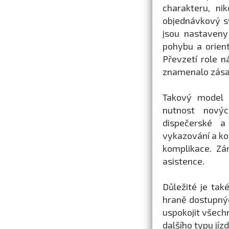
charakteru, nik
objednávkový sy
jsou nastaveny
pohybu a orien
Převzetí role 
znamenalo zása
Takový model b
nutnost novýc
dispečerské a
vykazování a ko
komplikace. Zá
asistence.
Důležité je ta
hraně dostupný
uspokojit všech
dalšího typu jíz