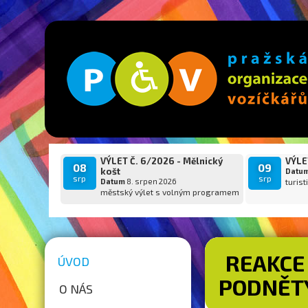
VÝLET Č. 6/2026 - Mělnický
VÝLET
08
09
košt
Datu
srp
srp
Datum
8. srpen 2026
turist
městský výlet s volným programem
REAKCE
ÚVOD
PODNĚTY
O NÁS