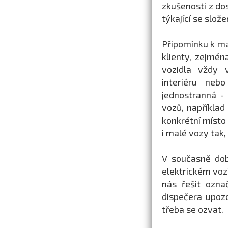
zkušenosti z do
týkající se slož
Připomínku k m
klienty, zejmé
vozidla vždy 
interiéru neb
jednostranná - 
vozů, například
konkrétní místo
i malé vozy tak,
V současně dob
elektrickém voz
nás řešit ozna
dispečera upozo
třeba se ozvat.