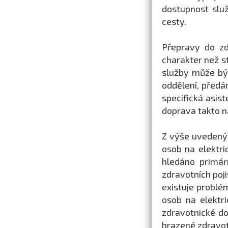
dostupnost služ
cesty.
Přepravy do zd
charakter než s
služby může být
oddělení, předá
specifická asis
doprava takto na
Z výše uvedený
osob na elektri
hledáno primár
zdravotních poj
existuje problé
osob na elektri
zdravotnické do
hrazené zdravot