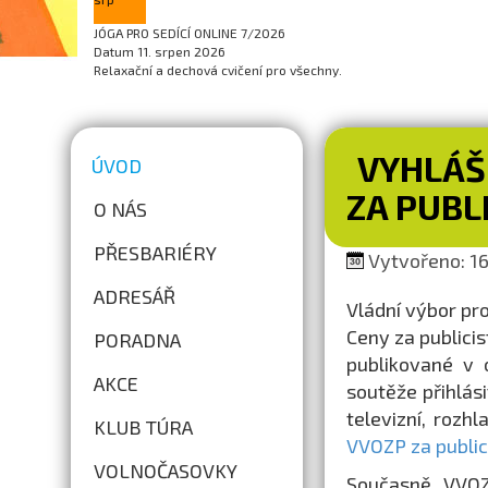
JÓGA PRO SEDÍCÍ ONLINE 7/2026
Datum
11. srpen 2026
Relaxační a dechová cvičení pro všechny.
VYHLÁŠ
ÚVOD
ZA PUBL
O NÁS
PŘESBARIÉRY
Vytvořeno: 16.
ADRESÁŘ
Vládní výbor pr
Ceny za publicis
PORADNA
publikované v 
AKCE
soutěže přihlási
televizní, rozh
KLUB TÚRA
VVOZP za public
VOLNOČASOVKY
Současně VVOZ