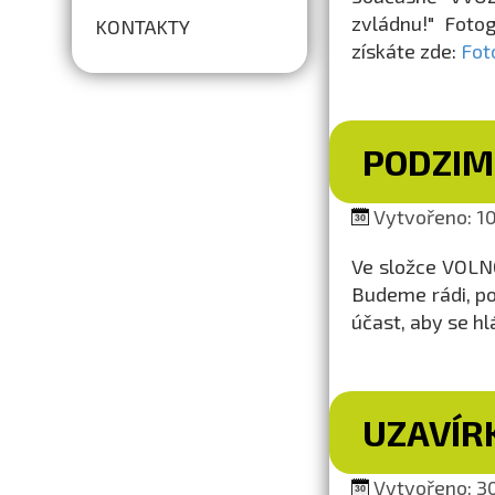
zvládnu!" Fotog
KONTAKTY
získáte zde:
Fot
PODZIM
Vytvořeno: 10
Ve složce VOLN
Budeme rádi, po
účast, aby se h
UZAVÍR
Vytvořeno: 30