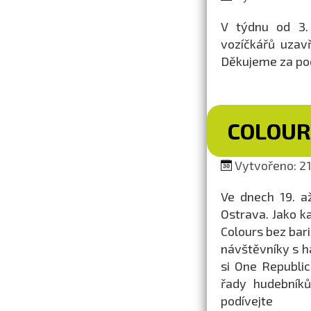
V týdnu od 3.
vozíčkářů uzav
Děkujeme za po
COLOUR
Vytvořeno: 21.
Ve dnech 19. a
Ostrava. Jako k
Colours bez bari
návštěvníky s h
si One Republic
řady hudebníků
podívej