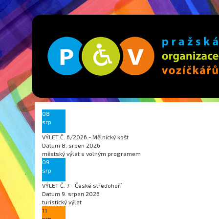
08
srp
VÝLET Č. 6/2026 - Mělnický košt
Datum
8. srpen 2026
městský výlet s volným programem
09
srp
VÝLET Č. 7 - České středohoří
Datum
9. srpen 2026
turistický výlet
11
srp