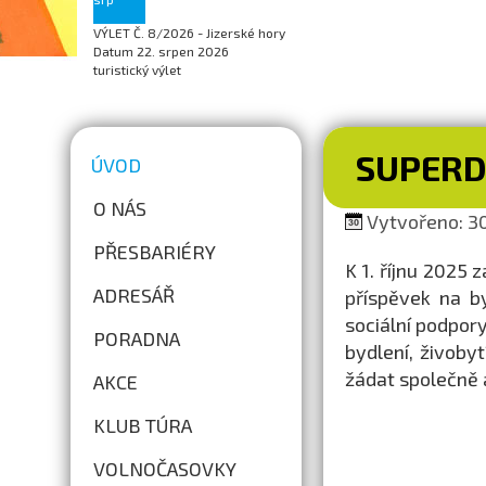
VÝLET Č. 8/2026 - Jizerské hory
Datum
22. srpen 2026
turistický výlet
SUPER
ÚVOD
O NÁS
Vytvořeno: 30
PŘESBARIÉRY
K 1. říjnu 2025 
ADRESÁŘ
příspěvek na b
sociální podpor
PORADNA
bydlení, živoby
žádat společně a
AKCE
KLUB TÚRA
VOLNOČASOVKY