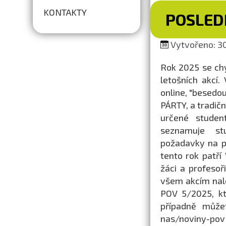
KONTAKTY
POSLEDN
Vytvořeno: 30
Rok 2025 se ch
letošních akcí
online, "besedo
PÁRTY, a tradič
určené studen
seznamuje stu
požadavky na př
tento rok patř
žáci a profesoř
všem akcím nal
POV 5/2025, kt
případně může
nas/noviny-pov