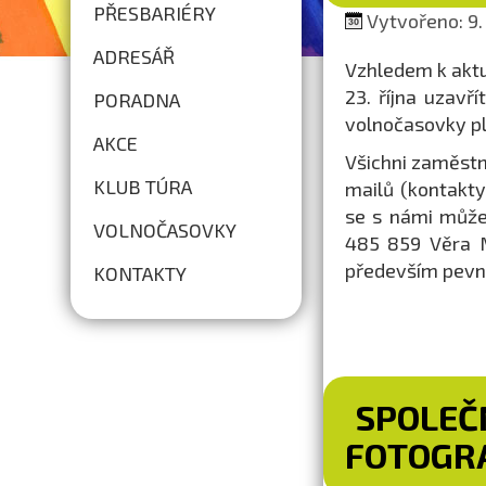
PŘESBARIÉRY
Vytvořeno: 9.
ADRESÁŘ
Vzhledem k aktu
23. října uzavř
PORADNA
volnočasovky pl
AKCE
Všichni zaměstn
KLUB TÚRA
mailů (kontakt
se s námi může
VOLNOČASOVKY
485 859 Věra 
především pevné
KONTAKTY
SPOLEČ
FOTOGRA