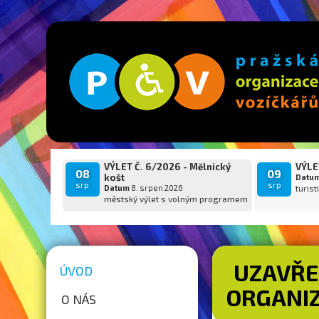
VÝLET Č. 6/2026 - Mělnický
VÝLET
08
09
košt
Datu
srp
srp
Datum
8. srpen 2026
turist
městský výlet s volným programem
UZAVŘE
ÚVOD
ORGANIZ
O NÁS