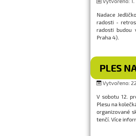
Vytvořeno: 1.
Nadace Jedličk
radosti - retro
radosti budou 
Praha 4).
PLES N
Vytvořeno: 22
V sobotu 12. p
Plesu na kolečká
organizované s
tenčí. Více inf