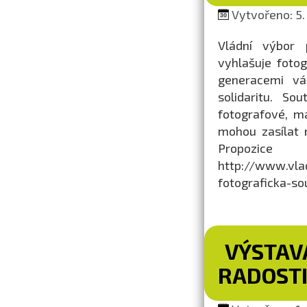
Vytvořeno: 5.
Vládní výbor 
vyhlašuje fotog
generacemi vá
solidaritu. So
fotografové, m
mohou zasílat 
Propozice
http://www.vla
fotograficka-so
VÝSTAVA
RADOST