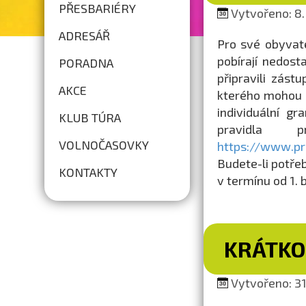
PŘESBARIÉRY
Vytvořeno: 8. 
ADRESÁŘ
Pro své obyvat
pobírají nedosta
PORADNA
připravili zást
AKCE
kterého mohou n
individuální g
KLUB TÚRA
pravidla 
VOLNOČASOVKY
https://www.pr
Budete-li potře
KONTAKTY
v termínu od 1. 
KRÁTKO
Vytvořeno: 31.