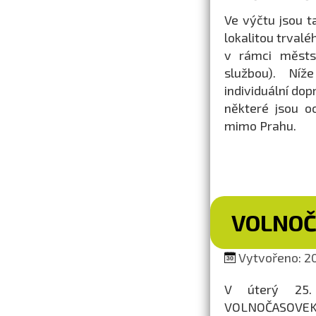
Ve výčtu jsou t
lokalitou trval
v rámci městsk
službou). Níž
individuální dop
některé jsou oc
mimo Prahu.
VOLNOČ
Vytvořeno: 20
V úterý 25.
VOLNOČASOVEK 20