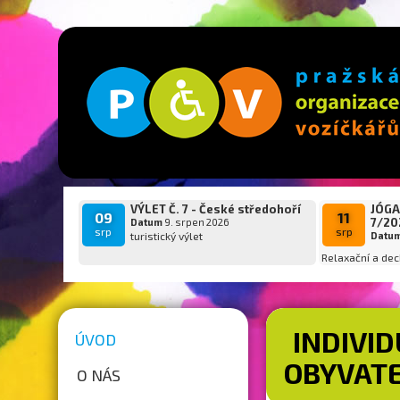
VÝLET Č. 7 - České středohoří
JÓGA
09
11
7/20
Datum
9. srpen 2026
srp
srp
turistický výlet
Datu
Relaxační a dec
INDIVI
ÚVOD
OBYVATE
O NÁS