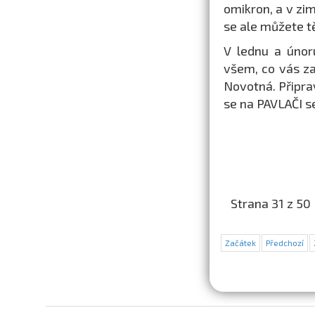
omikron, a v zi
se ale můžete t
V lednu a únor
všem, co vás zaj
Novotná. Připrav
se na PAVLAČI se
Strana 31 z 50
Začátek
Předchozí