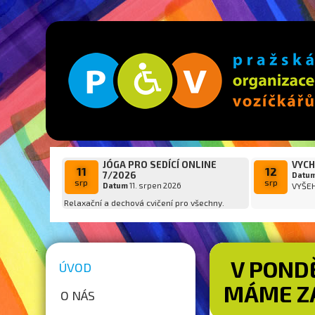
JÓGA PRO SEDÍCÍ ONLINE
VYCH
11
12
7/2026
Datu
srp
srp
Datum
11. srpen 2026
VYŠE
Relaxační a dechová cvičení pro všechny.
V PONDĚ
ÚVOD
MÁME Z
O NÁS