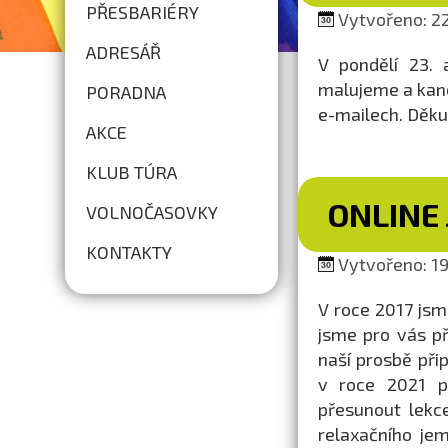
PŘESBARIÉRY
Vytvořeno: 22
ADRESÁŘ
V pondělí 23. 
malujeme a kanc
PORADNA
e-mailech. Děku
AKCE
KLUB TÚRA
ONLINE 
VOLNOČASOVKY
KONTAKTY
Vytvořeno: 19
V roce 2017 js
jsme pro vás při
naší prosbě přip
v roce 2021 př
přesunout lekc
relaxačního jem