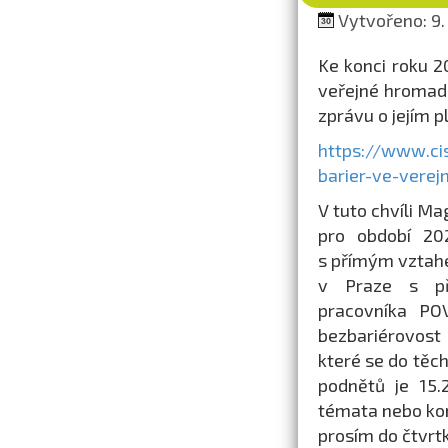
Vytvořeno: 9.
Ke konci roku 2
veřejné hromad
zprávu o jejím p
https://www.ci
barier-ve-vere
V tuto chvíli M
pro období 20
s přímým vztah
v Praze s pře
pracovníka PO
bezbariérovost
které se do těch
podnětů je 15.
témata nebo konk
prosím do čtvrtk