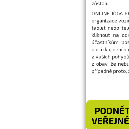
zůstali.
ONLINE JÓGA PR
organizace vozí
tablet nebo te
kliknout na od
účastníkům pos
obrázku, není n
z vašich pohybů
z obav, že nebu
případně proto,
PODNĚT
VEŘEJNÉ