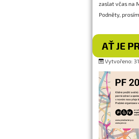
zaslat včas na
Podněty, prosím
AŤ JE P
Vytvořeno: 31.