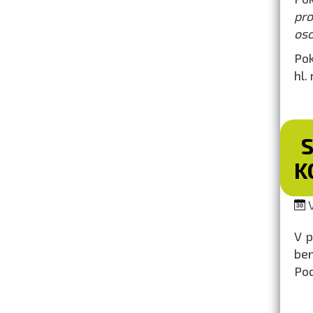
pr
oso
Pok
hl.
K
V
V p
ben
Pod