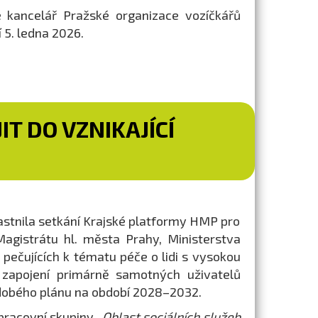
 kancelář Pražské organizace vozíčkářů
 5. ledna 2026.
T DO VZNIKAJÍCÍ
astnila setkání Krajské platformy HMP pro
Magistrátu hl. města Prahy, Ministerstva
a pečujících k tématu péče o lidi s vysokou
 zapojení primárně samotných uživatelů
ědobého plánu na období 2028–2032.
 pracovní skupiny
„Oblast sociálních služeb