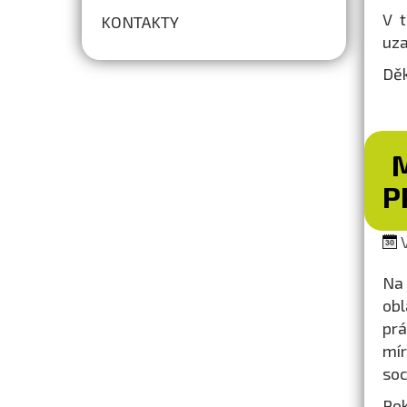
V t
KONTAKTY
uza
Děk
M
P
V
Na 
obl
prá
mír
soc
Pok