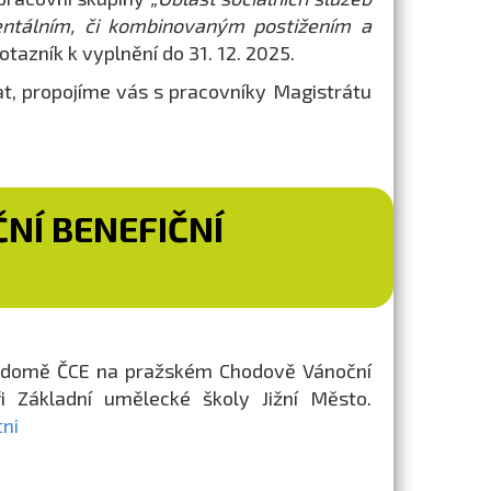
ntálním, či kombinovaným postižením a
tazník k vyplnění do 31. 12. 2025.
t, propojíme vás s pracovníky Magistrátu
NÍ BENEFIČNÍ
ém domě ČCE na pražském Chodově Vánoční
i Základní umělecké školy Jižní Město.
tni