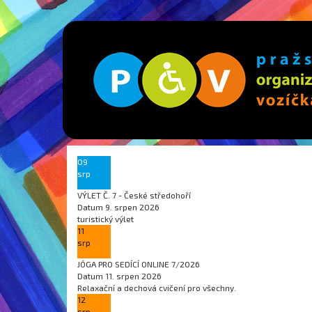
09
srp
VÝLET Č. 7 - České středohoří
Datum
9. srpen 2026
turistický výlet
11
srp
JÓGA PRO SEDÍCÍ ONLINE 7/2026
Datum
11. srpen 2026
Relaxační a dechová cvičení pro všechny.
12
srp