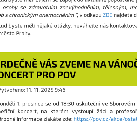
o osoby se zdravotním znevýhodněním, tělesným, me
b s chronickým onemocněním "
, v odkazu
ZDE
najdete do
ud byste měli nějaké otázky, neváhejte nás kontaktova
 města Prahy.
SRDEČNĚ VÁS ZVEME NA VÁNOČ
ONCERT PRO POV
ytvořeno: 11. 11. 2025 9:46
ondělí 1. prosince se od 18:30 uskuteční ve Sborov
efiční koncert, na kterém vystoupí žáci a profesoř
robné informace získáte zde:
https://pov.cz/akce/osta