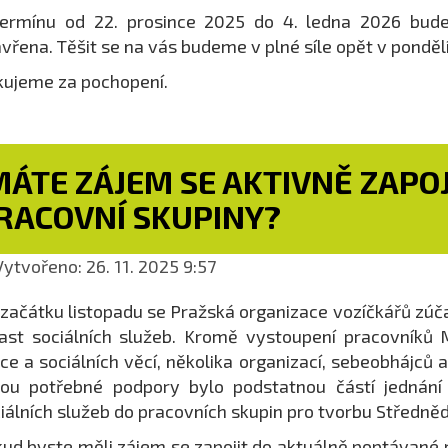
ermínu od 22. prosince 2025 do 4. ledna 2026 bude
vřena. Těšit se na vás budeme v plné síle opět v pondělí
ujeme za pochopení.
ÁTE ZÁJEM SE AKTIVNĚ ZAPOJI
RACOVNÍ SKUPINY?
ytvořeno: 26. 11. 2025 9:57
začátku listopadu se Pražská organizace vozíčkářů zúč
ast sociálních služeb. Kromě vystoupení pracovníků 
ce a sociálních věcí, několika organizací, sebeobhájců 
ou potřebné podpory bylo podstatnou částí jednání
iálních služeb do pracovních skupin pro tvorbu Středn
ud byste měli zájem se zapojit do aktuálně poptávané