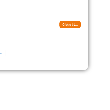
Číst dál...
nec