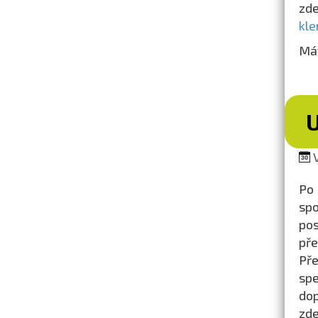
z
kle
Mát
V
Po
spo
pos
pře
Pře
spe
dop
zde