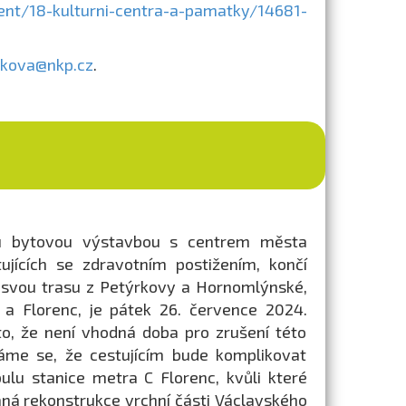
tent/18-kulturni-centra-a-pamatky/14681-
nkova@nkp.cz
.
nou bytovou výstavbou s centrem města
ujících se zdravotním postižením, končí
a svou trasu z Petýrkovy a Hornomlýnské,
y a Florenc, je pátek 26. července 2024.
o, že není vhodná doba pro zrušení této
váme se, že cestujícím bude komplikovat
ulu stanice metra C Florenc, kvůli které
vaná rekonstrukce vrchní části Václavského