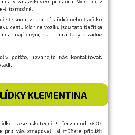
omnost v zastávkovém prostoru. Nicméně z
e-li to možné.
í stisknout znamení k řidiči nebo tlačítko
u cestujících na vozíku jsou tato tlačítka
nost mají i nyní, nedochází tedy k žádné
liv potíže, neváhejte nás kontaktovat.
ladit.
LÍDKY KLEMENTINA
ku. Ta se uskuteční 19. června od 14:00.
e pro vás zmapovali, si můžete přiblížit