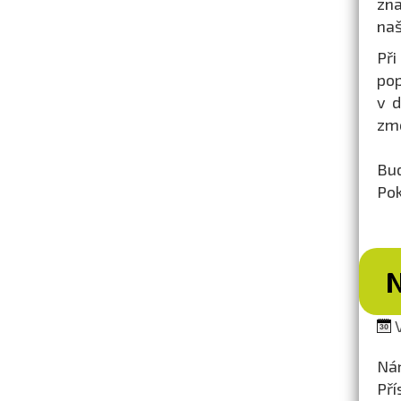
zna
naš
Při
pop
v d
zm
Bu
Pok
V
Nár
Pří