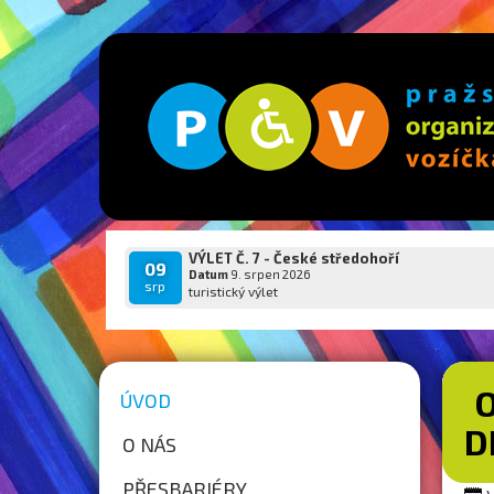
VÝLET Č. 7 - České středohoří
09
Datum
9. srpen 2026
srp
turistický výlet
O
ÚVOD
D
O NÁS
PŘESBARIÉRY