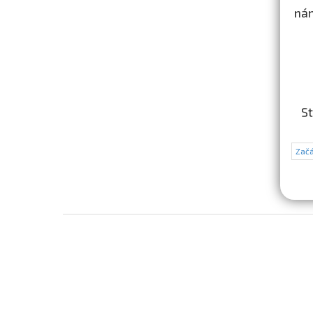
nám
St
Začá