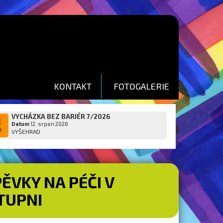
KONTAKT
FOTOGALERIE
VYCHÁZKA BEZ BARIÉR 7/2026
2
Datum
12. srpen 2026
p
VYŠEHRAD
ĚVKY NA PÉČI V
TUPNI