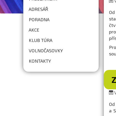
V
ADRESÁŘ
Od 
sta
PORADNA
čtv
AKCE
pro
pří
KLUB TÚRA
Pr
VOLNOČASOVKY
sou
KONTAKTY
V
Od 
a S