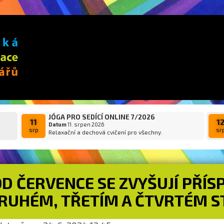
JÓGA PRO SEDÍCÍ ONLINE 7/2026
11
1
Datum
11. srpen 2026
srp
sr
Relaxační a dechová cvičení pro všechny.
D ČERVENCE SE ZVYŠUJÍ PŘÍSP
RUHÉM, TŘETÍM A ČTVRTÉM S