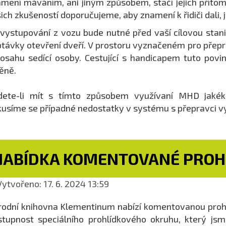
mení máváním, ani jiným způsobem, stačí jejich přít
ich zkušeností doporučujeme, aby znamení k řidiči dali, j
 vystupování z vozu bude nutné před vaší cílovou stanic
távky otevření dveří. V prostoru vyznačeném pro přeprav
osahu sedící osoby. Cestující s handicapem tuto povin
ěně.
dete-li mít s tímto způsobem využívaní MHD jakéko
usíme se případné nedostatky v systému s přepravci vy
NABÍDKA KOMENTOVANÉ PROH
ytvořeno: 17. 6. 2024 13:59
odní knihovna Klementinum nabízí komentovanou prohlíd
stupnost speciálního prohlídkového okruhu, který jsm