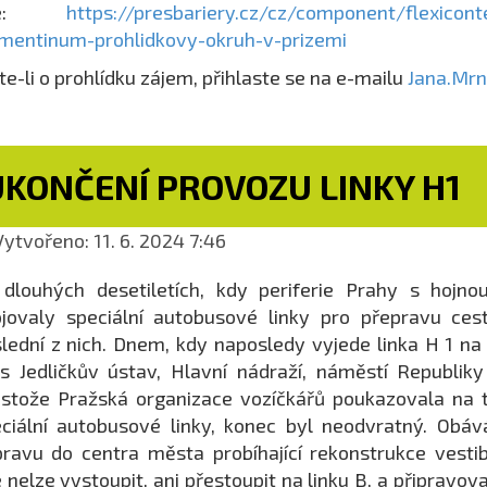
de:
https://presbariery.cz/cz/component/flexicon
mentinum-prohlidkovy-okruh-v-prizemi
e-li o prohlídku zájem, přihlaste se na e-mailu
Jana.Mr
UKONČENÍ PROVOZU LINKY H1
ytvořeno: 11. 6. 2024 7:46
 dlouhých desetiletích, kdy periferie Prahy s hoj
jovaly speciální autobusové linky pro přepravu cest
lední z nich. Dnem, kdy naposledy vyjede linka H 1 n
s Jedličkův ústav, Hlavní nádraží, náměstí Republik
stože Pražská organizace vozíčkářů poukazovala na t
ciální autobusové linky, konec byl neodvratný. Obá
ravu do centra města probíhající rekonstrukce vestib
 nelze vystoupit, ani přestoupit na linku B, a připravo