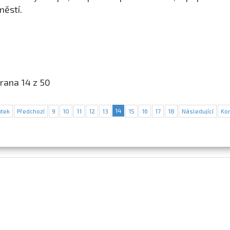
ěstí.
rana 14 z 50
14
tek
Předchozí
9
10
11
12
13
15
16
17
18
Následující
Ko