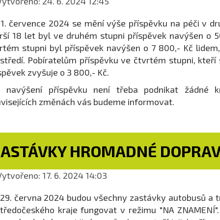
ytvořeno: 24. 6. 2024 12:45
1. července 2024 se mění výše příspěvku na péči v dr
rší 18 let byl ve druhém stupni příspěvek navýšen o 50
rtém stupni byl příspěvek navýšen o 7 800,- Kč lide
středí. Pobíratelům příspěvku ve čtvrtém stupni, kteří
spěvek zvyšuje o 3 800,- Kč.
o navýšení příspěvku není třeba podnikat žádné k
visejících změnách vás budeme informovat.
ZASTÁVKY HROMADNÉ DOPRAV
ytvořeno: 17. 6. 2024 14:03
29. června 2024 budou všechny zastávky autobusů a t
tředočeského kraje fungovat v režimu "NA ZNAMENÍ". C