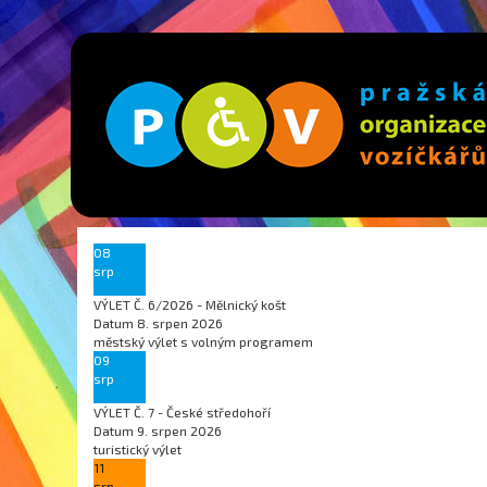
08
srp
VÝLET Č. 6/2026 - Mělnický košt
Datum
8. srpen 2026
městský výlet s volným programem
09
srp
VÝLET Č. 7 - České středohoří
Datum
9. srpen 2026
turistický výlet
11
srp