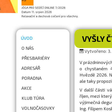
JÓGA PRO SEDÍCÍ ONLINE 7/2026
Datum
11. srpen 2026
Relaxační a dechová cvičení pro všechny.
VYŠLY 
ÚVOD
O NÁS
Vytvořeno: 3. 
PŘESBARIÉRY
V prázdninovýc
ADRESÁŘ
o chystaném 44
Hvězdě 2026. N
PORADNA
ale taky propoz
AKCE
V další části 
říjen, mezi kter
KLUB TÚRA
výjimečná degus
VOLNOČASOVKY
Ing. Filipem Ko