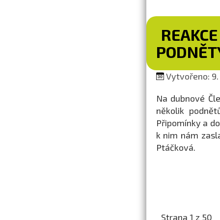
REAKCE
PODNĚTY
Vytvořeno: 9.
Na dubnové Člen
několik podnět
Připomínky a do
k nim nám zasl
Ptáčková.
Strana 1 z 50