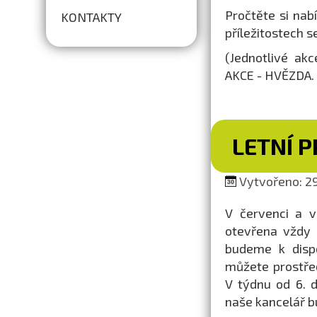
Pročtěte si nab
KONTAKTY
příležitostech 
(Jednotlivé ak
AKCE - HVĚZDA. 
LETNÍ 
Vytvořeno: 29
V červenci a v
otevřena vždy 
budeme k dispo
můžete prostřed
V týdnu od 6. 
naše kancelář b