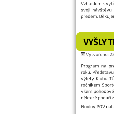
Vzhledem k vytíž
svoji návštěvu
předem. Děkuje
VYŠLY T
Vytvořeno: 22.
Program na prá
roku. Představu
výlety Klubu TÚ
ročníkem Sport
všem pohodové 
některé podaří 
Noviny POV nal