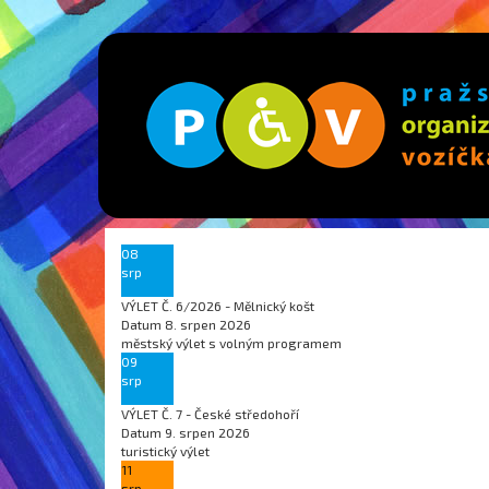
08
srp
VÝLET Č. 6/2026 - Mělnický košt
Datum
8. srpen 2026
městský výlet s volným programem
09
srp
VÝLET Č. 7 - České středohoří
Datum
9. srpen 2026
turistický výlet
11
srp