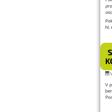
pr
oso
Pok
hl.
K
V
V p
ben
Pod