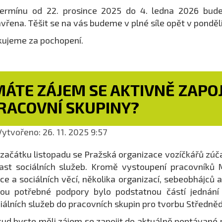
ermínu od 22. prosince 2025 do 4. ledna 2026 bude
vřena. Těšit se na vás budeme v plné síle opět v pondělí
ujeme za pochopení.
ÁTE ZÁJEM SE AKTIVNĚ ZAPOJI
RACOVNÍ SKUPINY?
ytvořeno: 26. 11. 2025 9:57
začátku listopadu se Pražská organizace vozíčkářů zúč
ast sociálních služeb. Kromě vystoupení pracovníků 
ce a sociálních věcí, několika organizací, sebeobhájců 
ou potřebné podpory bylo podstatnou částí jednání
iálních služeb do pracovních skupin pro tvorbu Středn
ud byste měli zájem se zapojit do aktuálně poptávané