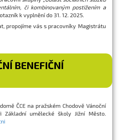
ntálním, či kombinovaným postižením a
tazník k vyplnění do 31. 12. 2025.
t, propojíme vás s pracovníky Magistrátu
NÍ BENEFIČNÍ
ém domě ČCE na pražském Chodově Vánoční
i Základní umělecké školy Jižní Město.
tni