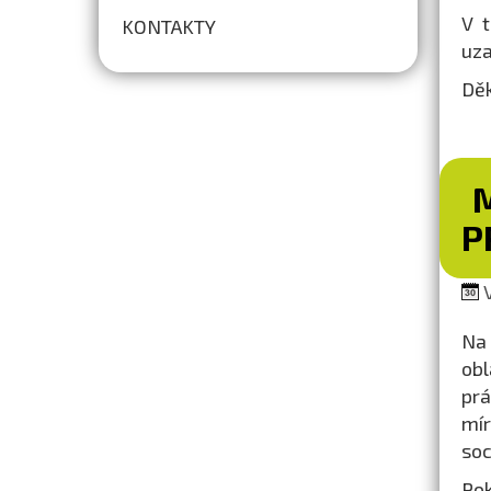
V t
KONTAKTY
uza
Děk
M
P
V
Na 
obl
prá
mír
soc
Pok