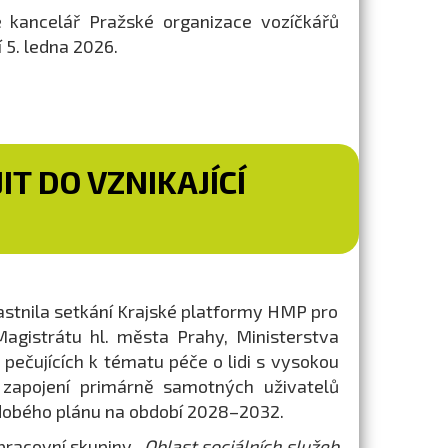
 kancelář Pražské organizace vozíčkářů
 5. ledna 2026.
T DO VZNIKAJÍCÍ
astnila setkání Krajské platformy HMP pro
Magistrátu hl. města Prahy, Ministerstva
a pečujících k tématu péče o lidi s vysokou
 zapojení primárně samotných uživatelů
ědobého plánu na období 2028–2032.
 pracovní skupiny
„Oblast sociálních služeb