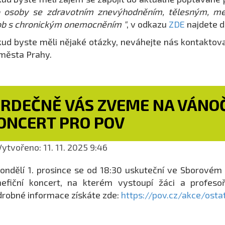
o osoby se zdravotním znevýhodněním, tělesným, me
b s chronickým onemocněním "
, v odkazu
ZDE
najdete do
ud byste měli nějaké otázky, neváhejte nás kontaktova
 města Prahy.
SRDEČNĚ VÁS ZVEME NA VÁNOČ
ONCERT PRO POV
ytvořeno: 11. 11. 2025 9:46
ondělí 1. prosince se od 18:30 uskuteční ve Sborov
efiční koncert, na kterém vystoupí žáci a profesoř
robné informace získáte zde:
https://pov.cz/akce/osta