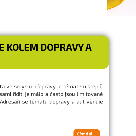
VŠE KOLEM DOPRAVY A
lita ve smyslu přepravy je tématem stejně
mi řídit, je málo a často jsou limitované
 Adresáři se tématu dopravy a aut věnuje
Číst dál...