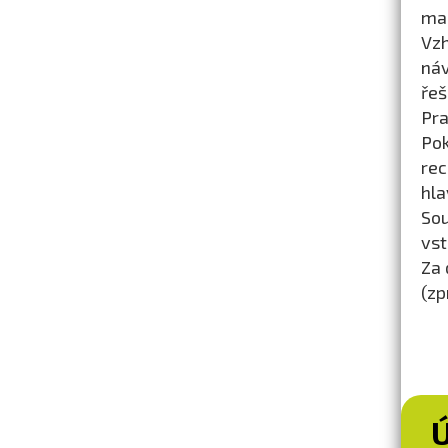
mag
Vz
ná
řeš
Pra
Pok
rec
hla
So
vst
Za 
(zp