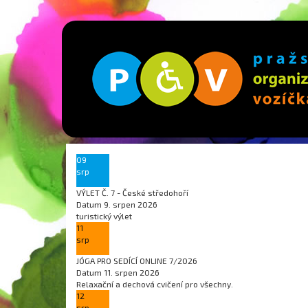
09
srp
VÝLET Č. 7 - České středohoří
Datum
9. srpen 2026
turistický výlet
11
srp
JÓGA PRO SEDÍCÍ ONLINE 7/2026
Datum
11. srpen 2026
Relaxační a dechová cvičení pro všechny.
12
srp