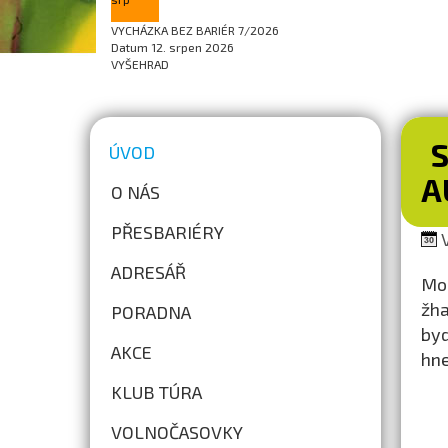
VYCHÁZKA BEZ BARIÉR 7/2026
Datum
12. srpen 2026
VYŠEHRAD
S
ÚVOD
A
O NÁS
PŘESBARIÉRY
V
ADRESÁŘ
Mob
žha
PORADNA
byd
AKCE
hne
KLUB TÚRA
VOLNOČASOVKY