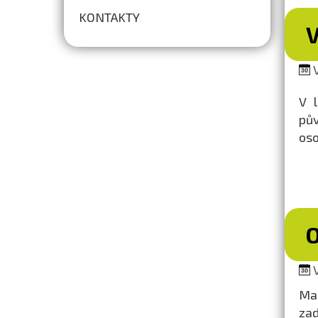
KONTAKTY
V
V 
pův
oso
V
Mag
zad