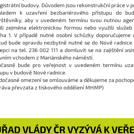
istrátní budovy. Důvodem jsou rekonstrukční práce v p
hledem k uzavření bezbariérového přístupu do bu
vštěvníky, aby v uvedeném termínu svou nutnou age
ili zejména elektronickou formou nebo využili služe
ha 1. V případě nutné osobní schůzky doporučujeme 
ud bude opravdu nezbytně nutné se do Nové radnice d
epci na tel. 236 002 111 a domluvit se na zajištění a
vním vchodem z Mariánského náměstí.
učasně bude pro veřejnost v uvedeném termínu uzav
upu v budově Nové radnice.
dočasné omezení se omlouváme a děkujeme za pochope
ráva převzata z tiskového oddělení MHMP)
ÚŘAD VLÁDY ČR VYZÝVÁ K VEŘ