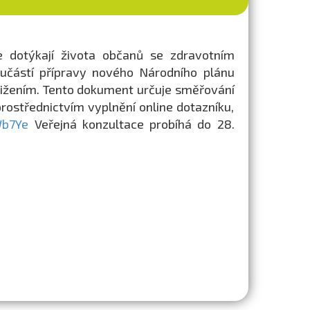
e dotýkají života občanů se zdravotním
učástí přípravy nového Národního plánu
tižením. Tento dokument určuje směřování
 prostřednictvím vyplnění online dotazníku,
Wb7Ye
Veřejná konzultace probíhá do 28.