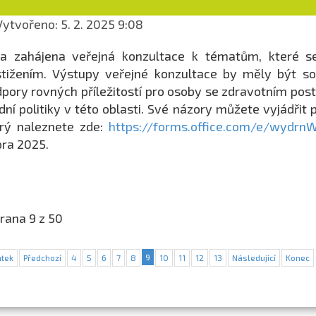
ytvořeno: 5. 2. 2025 9:08
la zahájena veřejná konzultace k tématům, které s
tižením. Výstupy veřejné konzultace by měly být so
pory rovných příležitostí pro osoby se zdravotním pos
dní politiky v této oblasti. Své názory můžete vyjádřit
rý naleznete zde:
https://forms.office.com/e/wydrn
ra 2025.
rana 9 z 50
9
tek
Předchozí
4
5
6
7
8
10
11
12
13
Následující
Konec