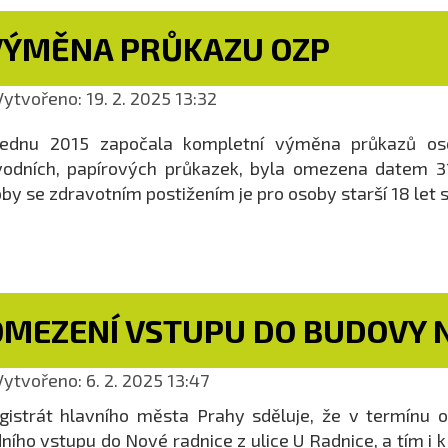
VÝMĚNA PRŮKAZU OZP
ytvořeno: 19. 2. 2025 13:32
lednu 2015 započala kompletní výměna průkazů oso
odních, papírových průkazek, byla omezena datem 31
by se zdravotním postižením je pro osoby starší 18 let 
OMEZENÍ VSTUPU DO BUDOVY 
ytvořeno: 6. 2. 2025 13:47
istrát hlavního města Prahy sděluje, že v termínu o
ního vstupu do Nové radnice z ulice U Radnice, a tím i 