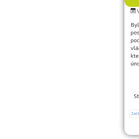
V
By
pos
pod
vlá
kte
úno
St
Začá