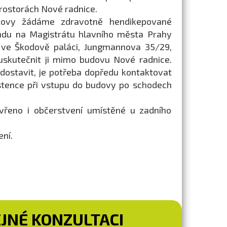
rostorách Nové radnice.
dovy žádáme zdravotně hendikepované
ndu na Magistrátu hlavního města Prahy
b ve Škodově paláci, Jungmannova 35/29,
uskutečnit ji mimo budovu Nové radnice.
ostavit, je potřeba dopředu kontaktovat
sistence při vstupu do budovy po schodech
řeno i občerstvení umístěné u zadního
ní.
EJNÉ KONZULTACI