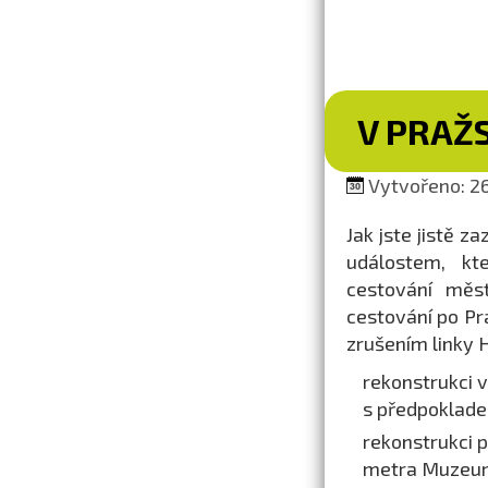
V PRAŽ
Vytvořeno: 26
Jak jste jistě z
událostem, kt
cestování měs
cestování po Pr
zrušením linky H
rekonstrukci v
s předpoklade
rekonstrukci 
metra Muzeum,