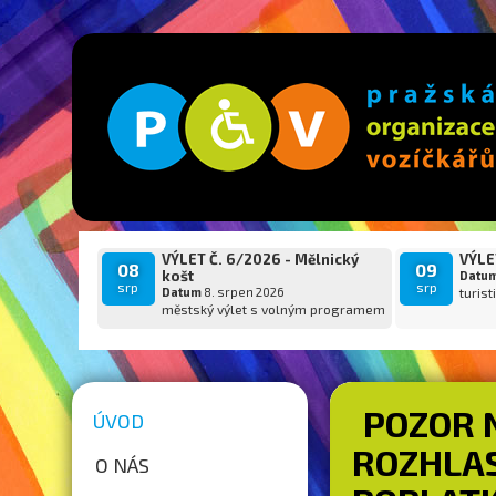
VÝLET Č. 6/2026 - Mělnický
VÝLET
08
09
košt
Datu
srp
srp
Datum
8. srpen 2026
turist
městský výlet s volným programem
POZOR 
ÚVOD
ROZHLAS
O NÁS