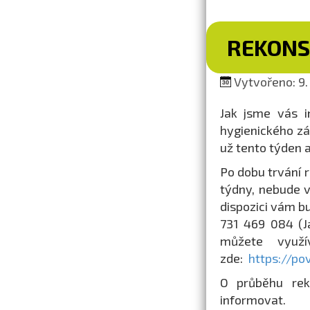
REKONS
Vytvořeno: 9.
Jak jsme vás i
hygienického zá
už tento týden 
Po dobu trvání 
týdny, nebude 
dispozici vám b
731 469 084 (J
můžete využí
zde:
https://po
O průběhu rek
informovat.