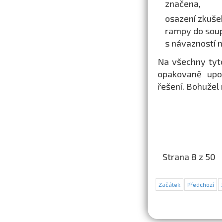
značena,
osazení zkušeb
rampy do soup
s návazností 
Na všechny tyt
opakovaně upoz
řešení. Bohužel 
Strana 8 z 50
Začátek
Předchozí