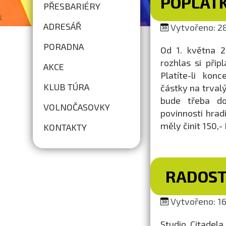
POPLAT
PŘESBARIÉRY
ADRESÁŘ
Vytvořeno: 28
PORADNA
Od 1. května 2
rozhlas si přip
AKCE
Platíte-li kon
KLUB TÚRA
částky na trvalý
bude třeba do
VOLNOČASOVKY
povinnosti hrad
měly činit 150,- 
KONTAKTY
RADOST
Vytvořeno: 16
Studio Citadel