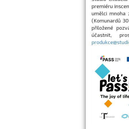
premiéru inscena
umělci mnoha z
(Komunardů 30,
přiložené pozv
účastnit, p
produkce@studio