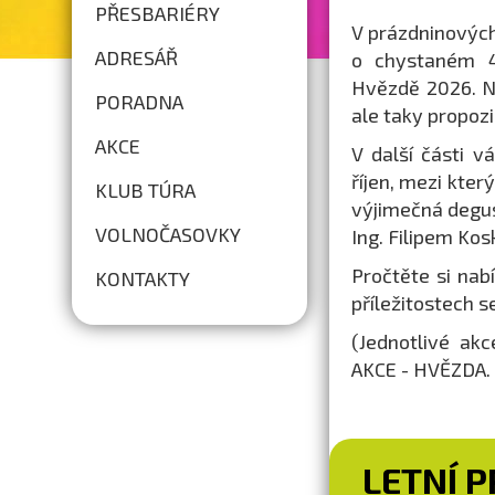
PŘESBARIÉRY
V prázdninovýc
ADRESÁŘ
o chystaném 44
Hvězdě 2026. N
PORADNA
ale taky propoz
AKCE
V další části 
říjen, mezi kter
KLUB TÚRA
výjimečná degus
VOLNOČASOVKY
Ing. Filipem Ko
Pročtěte si nab
KONTAKTY
příležitostech 
(Jednotlivé ak
AKCE - HVĚZDA. 
LETNÍ 