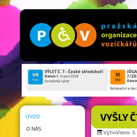
VÝLET Č. 7 - České středohoří
JÓGA
09
11
7/20
Datum
9. srpen 2026
srp
srp
turistický výlet
Datu
Relaxační a dec
VYŠLY 
ÚVOD
O NÁS
Vytvořeno: 3. 