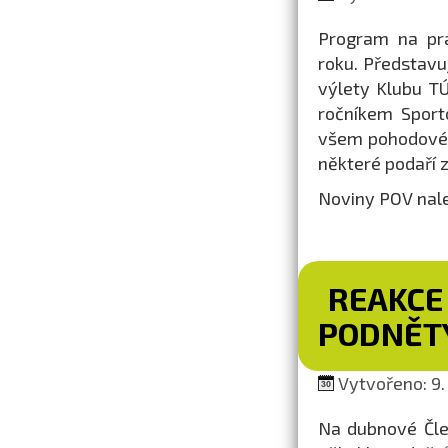
Program na prá
roku. Představu
výlety Klubu TÚ
ročníkem Sport
všem pohodové 
některé podaří 
Noviny POV nal
REAKCE
PODNĚTY
Vytvořeno: 9.
Na dubnové Člen