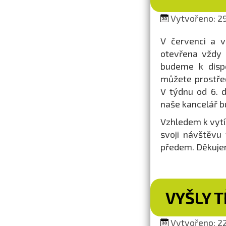
Vytvořeno: 29
V červenci a v
otevřena vždy 
budeme k dispo
můžete prostřed
V týdnu od 6. 
naše kancelář b
Vzhledem k vytíž
svoji návštěvu
předem. Děkuje
VYŠLY T
Vytvořeno: 22.