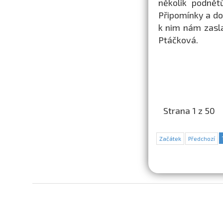
několik podnět
Připomínky a do
k nim nám zasl
Ptáčková.
Strana 1 z 50
Začátek
Předchozí