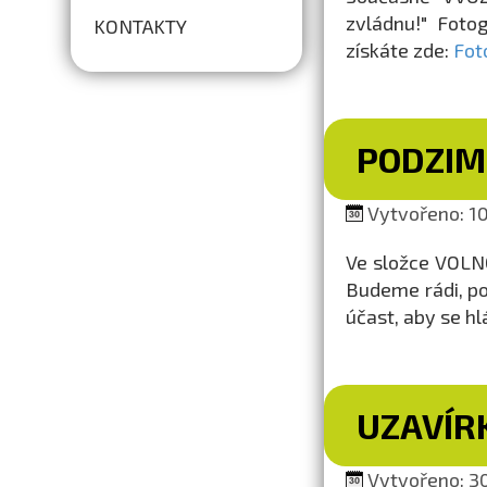
zvládnu!" Fotog
KONTAKTY
získáte zde:
Fot
PODZIM
Vytvořeno: 10
Ve složce VOLN
Budeme rádi, po
účast, aby se h
UZAVÍR
Vytvořeno: 30