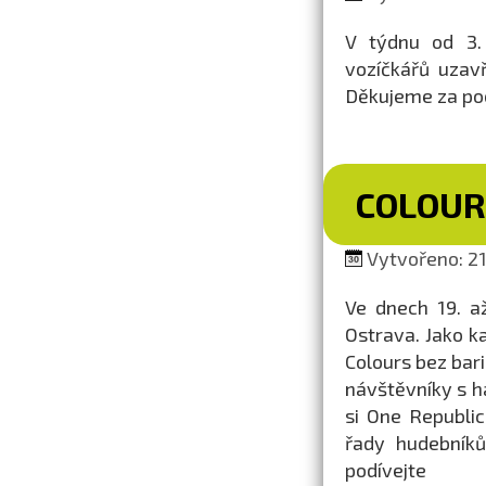
V týdnu od 3.
vozíčkářů uzav
Děkujeme za po
COLOUR
Vytvořeno: 21.
Ve dnech 19. a
Ostrava. Jako k
Colours bez bari
návštěvníky s h
si One Republic
řady hudebníků
podívej