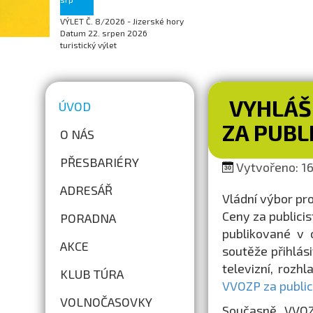
VÝLET Č. 8/2026 - Jizerské hory
Datum
22. srpen 2026
turistický výlet
VYHLÁŠ
ÚVOD
ZA PUBL
O NÁS
PŘESBARIÉRY
Vytvořeno: 16.
ADRESÁŘ
Vládní výbor pr
Ceny za publicis
PORADNA
publikované v 
AKCE
soutěže přihlási
televizní, rozh
KLUB TÚRA
VVOZP za public
VOLNOČASOVKY
Současně VVOZ