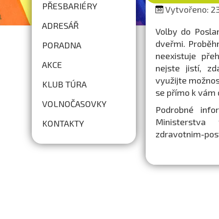
PŘESBARIÉRY
Vytvořeno: 23.
ADRESÁŘ
Volby do Posla
dveřmi. Proběhn
PORADNA
neexistuje pře
AKCE
nejste jistí, 
využijte možnos
KLUB TÚRA
se přímo k vám 
VOLNOČASOVKY
Podrobné info
Ministerstva 
KONTAKTY
zdravotnim-pos