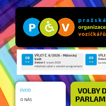
VÝLET Č. 6/2026 - Mělnický
VÝLET
08
09
košt
Datu
srp
srp
Datum
8. srpen 2026
turist
městský výlet s volným programem
VOLBY 
ÚVOD
PARLAM
O NÁS