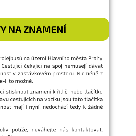
Y NA ZNAMENÍ
rolejbusů na území Hlavního města Prahy
estující čekající na spoj nemusejí dávat
omnost v zastávkovém prostoru. Nicméně z
e-li to možné.
í stisknout znamení k řidiči nebo tlačítko
u cestujících na vozíku jsou tato tlačítka
nost mají i nyní, nedochází tedy k žádné
liv potíže, neváhejte nás kontaktovat.