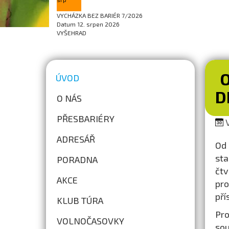
VYCHÁZKA BEZ BARIÉR 7/2026
Datum
12. srpen 2026
VYŠEHRAD
O
ÚVOD
D
O NÁS
PŘESBARIÉRY
V
ADRESÁŘ
Od 
sta
PORADNA
čtv
AKCE
pro
pří
KLUB TÚRA
Pr
VOLNOČASOVKY
sou