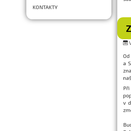
KONTAKTY
V
Od 
a S
zna
naš
Při
pop
v d
zm
Bu