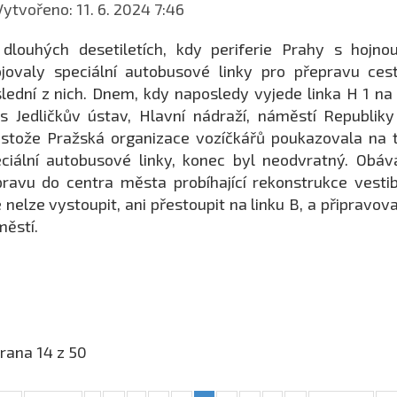
ytvořeno: 11. 6. 2024 7:46
 dlouhých desetiletích, kdy periferie Prahy s hoj
jovaly speciální autobusové linky pro přepravu cest
lední z nich. Dnem, kdy naposledy vyjede linka H 1 n
s Jedličkův ústav, Hlavní nádraží, náměstí Republik
stože Pražská organizace vozíčkářů poukazovala na t
ciální autobusové linky, konec byl neodvratný. Obá
ravu do centra města probíhající rekonstrukce vestib
 nelze vystoupit, ani přestoupit na linku B, a připravo
ěstí.
rana 14 z 50