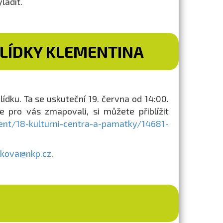
ladit.
LÍDKY KLEMENTINA
ku. Ta se uskuteční 19. června od 14:00.
e pro vás zmapovali, si můžete přiblížit
tent/18-kulturni-centra-a-pamatky/14681-
nkova@nkp.cz
.