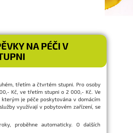
ĚVKY NA PÉČI V
TUPNI
uhém, třetím a čtvrtém stupni. Pro osoby
0,- Kč, ve třetím stupni o 2 000,- Kč. Ve
m, kterým je péče poskytována v domácím
 služby využívají v pobytovém zařízení, se
roky, proběhne automaticky. O dalších