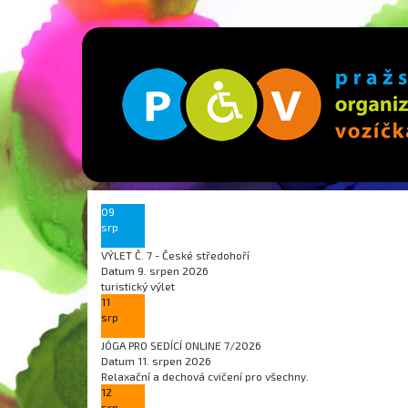
09
srp
VÝLET Č. 7 - České středohoří
Datum
9. srpen 2026
turistický výlet
11
srp
JÓGA PRO SEDÍCÍ ONLINE 7/2026
Datum
11. srpen 2026
Relaxační a dechová cvičení pro všechny.
12
srp