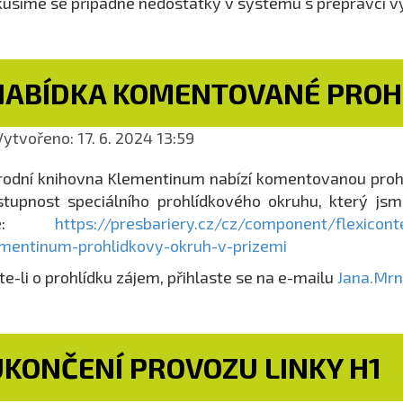
usíme se případné nedostatky v systému s přepravci vy
NABÍDKA KOMENTOVANÉ PROH
ytvořeno: 17. 6. 2024 13:59
odní knihovna Klementinum nabízí komentovanou prohlíd
stupnost speciálního prohlídkového okruhu, který jsm
de:
https://presbariery.cz/cz/component/flexicon
mentinum-prohlidkovy-okruh-v-prizemi
e-li o prohlídku zájem, přihlaste se na e-mailu
Jana.Mr
UKONČENÍ PROVOZU LINKY H1