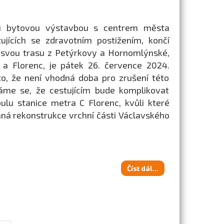
nou bytovou výstavbou s centrem města
ujících se zdravotním postižením, končí
a svou trasu z Petýrkovy a Hornomlýnské,
y a Florenc, je pátek 26. července 2024.
o, že není vhodná doba pro zrušení této
váme se, že cestujícím bude komplikovat
ulu stanice metra C Florenc, kvůli které
vaná rekonstrukce vrchní části Václavského
Číst dál...