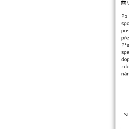
V
Po
spo
pos
pře
Pře
spe
dop
zde
nám
St