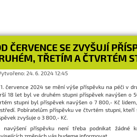
D ČERVENCE SE ZVYŠUJÍ PŘÍSP
RUHÉM, TŘETÍM A ČTVRTÉM S
ytvořeno: 24. 6. 2024 12:45
1. července 2024 se mění výše příspěvku na péči v dr
rší 18 let byl ve druhém stupni příspěvek navýšen o 50
rtém stupni byl příspěvek navýšen o 7 800,- Kč lide
středí. Pobíratelům příspěvku ve čtvrtém stupni, kteří
spěvek zvyšuje o 3 800,- Kč.
o navýšení příspěvku není třeba podnikat žádné k
visejících změnách vás budeme informovat.