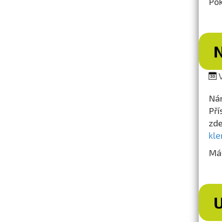
Pok
V
Nár
Pří
z
kle
Mát