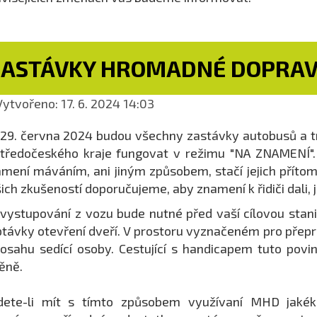
ZASTÁVKY HROMADNÉ DOPRAV
ytvořeno: 17. 6. 2024 14:03
29. června 2024 budou všechny zastávky autobusů a t
tředočeského kraje fungovat v režimu "NA ZNAMENÍ". C
mení máváním, ani jiným způsobem, stačí jejich přít
ich zkušeností doporučujeme, aby znamení k řidiči dali, j
 vystupování z vozu bude nutné před vaší cílovou stanic
távky otevření dveří. V prostoru vyznačeném pro přeprav
osahu sedící osoby. Cestující s handicapem tuto povin
ěně.
dete-li mít s tímto způsobem využívaní MHD jakéko