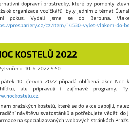
ernativní dopravní prostředky, které by pomohly zle
žské organizace vozíčkářů, byly jedním z témat Člensk
vní pokus. Vydali jsme se do Berouna. Vlak
ps://presbariery.cz/cz/item/14530-vylet-vlakem-do-b
NOC KOSTELŮ 2022
ytvořeno: 10. 6. 2022 9:50
pátek 10. června 2022 připadá oblíbená akce Noc k
ohlídku, ale připravují i zajímavé programy. 
w.nockostelu.cz
.
nam pražských kostelů, které se do akce zapojili, nale
radiční návštěvu svatostánků a potřebujete vědět, do 
ormace na specializovaných webových stránkách Pražs