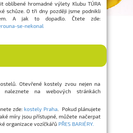
vnit oblíbené hromadné výlety Klubu TÚRA
é schůze. O tři dny později jsme podnikli
em. A jak to dopadlo. Čtete zde:
erouna-se-nekonal
ostelů. Otevřené kostely zvou nejen na
Ty naleznete na webových stránkách
znete zde:
kostely Praha
. Pokud plánujete
jaké míry jsou přístupné, můžete načerpat
ké organizace vozíčkářů
PŘES BARIÉRY.