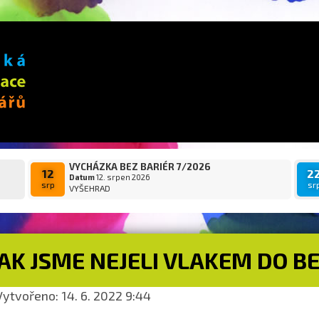
VYCHÁZKA BEZ BARIÉR 7/2026
12
2
Datum
12. srpen 2026
srp
sr
VYŠEHRAD
JAK JSME NEJELI VLAKEM DO 
ytvořeno: 14. 6. 2022 9:44