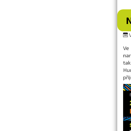
V
Ve 
na
tak
Hud
při