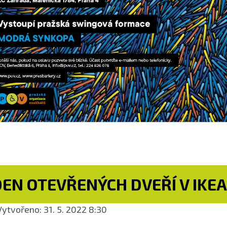
EN OTEVŘENÝCH DVEŘÍ V IKEA
ytvořeno: 31. 5. 2022 8:30