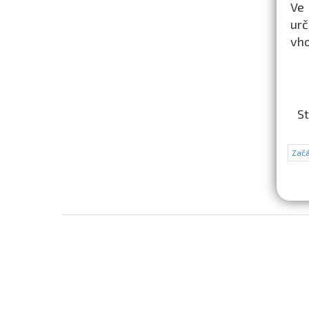
Ve 
urč
vho
St
Začá