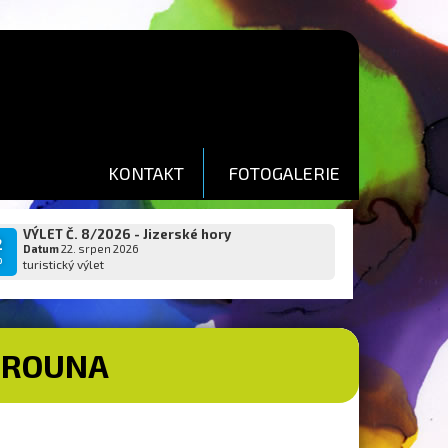
KONTAKT
FOTOGALERIE
VÝLET Č. 8/2026 - Jizerské hory
2
Datum
22. srpen 2026
p
turistický výlet
BEROUNA