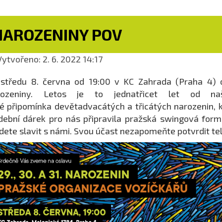
NAROZENINY POV
ytvořeno: 2. 6. 2022 14:17
středu 8. června od 19:00 v KC Zahrada (Praha 4) o
rozeniny. Letos je to jednatřicet let od n
é připomínka devětadvacátých a třicátých narozenin, k
ební dárek pro nás připravila pražská swingová for
jdete slavit s námi. Svou účast nezapomeňte potvrdit t