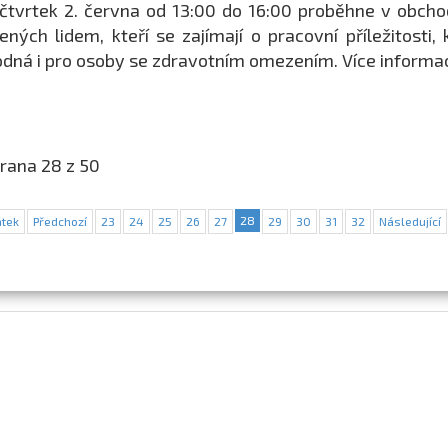
čtvrtek 2. června od 13:00 do 16:00 proběhne v obch
ených lidem, kteří se zajímají o pracovní příležitosti
dná i pro osoby se zdravotním omezením. Více informac
rana 28 z 50
28
tek
Předchozí
23
24
25
26
27
29
30
31
32
Následující