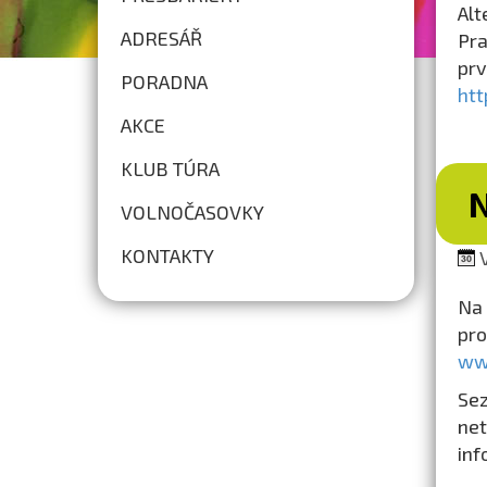
Alt
ADRESÁŘ
Pra
pr
PORADNA
htt
AKCE
KLUB TÚRA
VOLNOČASOVKY
KONTAKTY
V
Na 
pr
ww
Sez
net
inf