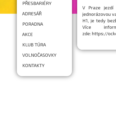
PŘESBARIÉRY
V Praze jezdí
ADRESÁŘ
jednorázovou vak
H1, je tedy bez
PORADNA
Více info
zde: https://oc
AKCE
KLUB TÚRA
VOLNOČASOVKY
KONTAKTY