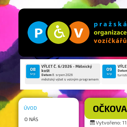
VÝLET Č. 6/2026 - Mělnický
VÝLET
08
09
košt
Datu
srp
srp
Datum
8. srpen 2026
turist
městský výlet s volným programem
OČKOVA
ÚVOD
O NÁS
Vytvořeno: 11.