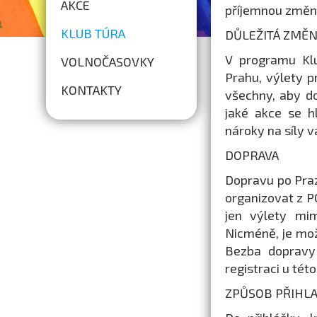
AKCE
příjemnou změnu,
KLUB TÚRA
DŮLEŽITÁ ZMĚN
V programu Klu
VOLNOČASOVKY
Prahu, výlety p
KONTAKTY
všechny, aby do
jaké akce se hl
nároky na síly va
DOPRAVA
Dopravu po Pra
organizovat z P
jen výlety mim
Nicméně, je mož
Bezba dopravy
registraci u této
ZPŮSOB PŘIHLA