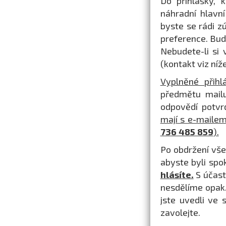
Do přihlášky, 
náhradní hlavní
byste se rádi zú
preference. Bu
Nebudete-li si 
(kontakt viz níže
Vyplněné přih
předmětu mailu
odpovědí potv
mají s e-mailem
736 485 859
).
Po obdržení vše
abyste byli spo
hlásíte.
S účast
nesdělíme opak.
jste uvedli ve 
zavolejte.