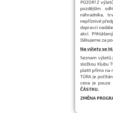
POZOR! Z výletů
pozdějším od
náhradníka, tr
nepříznivé před
dopravci nadále
akcí. Přihláše
Děkujeme za po
Na výlety se hl
Seznam výletů 
složkou Klubu T
platit přímo na
TÚRA je počítán
cena je pouze 
ČÁSTKU.
ZMĚNA PROGR