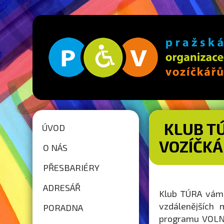
KLUB T
ÚVOD
VOZÍČK
O NÁS
PŘESBARIÉRY
ADRESÁŘ
Klub TÚRA vám 
vzdálenějších 
PORADNA
programu VOLNO