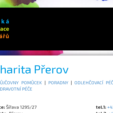
harita Přerov
PŮJČOVNY POMŮCEK
|
PORADNY
|
ODLEHČOVACÍ PÉ
DRAVOTNÍ PÉČE
ce:
Šířava 1295/27
tel.1:
+4