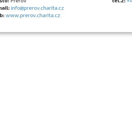
sto:
Přerov
tel.2:
+
mail:
info@prerov.charita.cz
b:
www.prerov.charita.cz