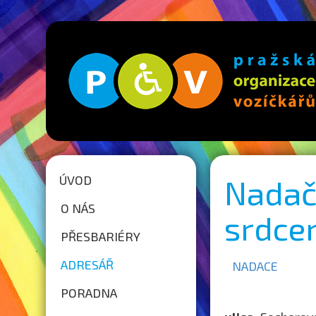
ÚVOD
Nadač
O NÁS
srdce
PŘESBARIÉRY
ADRESÁŘ
NADACE
PORADNA