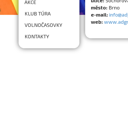
ulice:
Sochorov
AKCE
město:
Brno
KLUB TÚRA
e-mail:
info@ad
web:
www.adgr
VOLNOČASOVKY
KONTAKTY