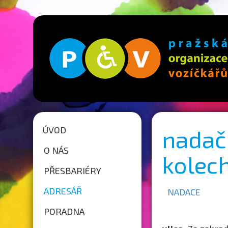
ÚVOD
nadač
O NÁS
kolec
PŘESBARIÉRY
ADRESÁŘ
NADACE
PORADNA