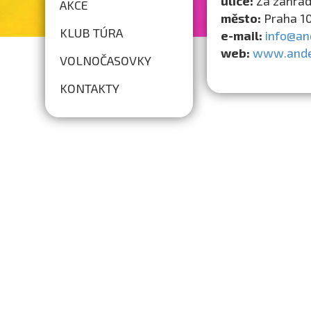
ulice:
Za zahra
AKCE
město:
Praha 1
KLUB TÚRA
e-mail:
info@an
web:
www.ande
VOLNOČASOVKY
KONTAKTY