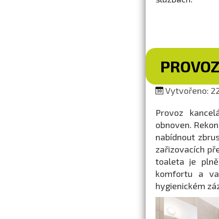
PROVOZ
Vytvořeno: 22
Provoz kancel
obnoven. Rekon
nabídnout zbrus
zařizovacích př
toaleta je pln
komfortu a var
hygienickém záz