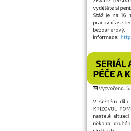
Získáte čerstvo
vyděláte si pení
Stáž je na 16 h 
pracovní asiste
bezbariérov
informace:
http
SERIÁL 
PÉČE A 
Vytvořeno: 5.
V šestém dílu 
KRIZOVOU POMOC.
nastalé situac
někoho druhéh
službách.