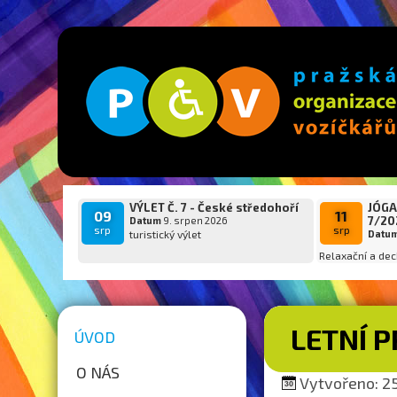
VÝLET Č. 7 - České středohoří
JÓGA
09
11
7/20
Datum
9. srpen 2026
srp
srp
turistický výlet
Datu
Relaxační a dec
LETNÍ 
ÚVOD
O NÁS
Vytvořeno: 25