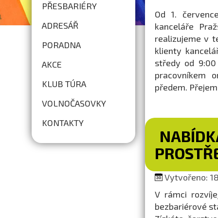
PŘESBARIÉRY
Od 1. července
ADRESÁŘ
kanceláře Praž
realizujeme v t
PORADNA
klienty kancel
středy od 9:00
AKCE
pracovníkem o
KLUB TÚRA
předem. Přejem
VOLNOČASOVKY
KONTAKTY
NABÍDK
PROSTŘ
Vytvořeno: 18.
V rámci rozvíj
bezbariérové s