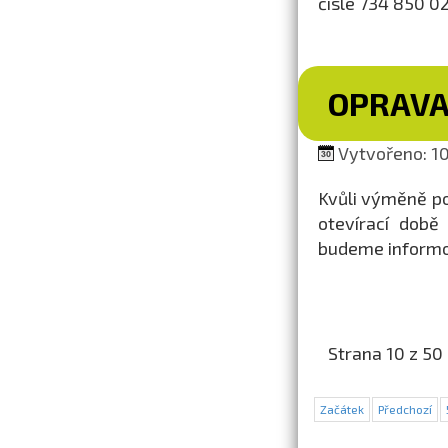
čísle 734 850 02
OPRAVA
Vytvořeno: 10.
Kvůli výměně p
otevírací době
budeme informo
Strana 10 z 50
Začátek
Předchozí