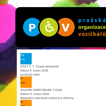
09
srp
VÝLET Č. 7 - České středohoří
Datum
9. srpen 2026
turistický výlet
11
srp
JÓGA PRO SEDÍCÍ ONLINE 7/2026
Datum
11. srpen 2026
Relaxační a dechová cvičení pro všechny.
12
srp