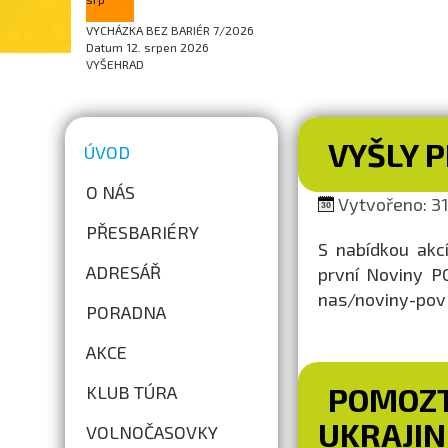
VYCHÁZKA BEZ BARIÉR 7/2026
Datum
12. srpen 2026
VYŠEHRAD
VYŠLY P
ÚVOD
O NÁS
Vytvořeno: 31.
PŘESBARIÉRY
S nabídkou akc
ADRESÁŘ
první Noviny PO
nas/noviny-pov
PORADNA
AKCE
POMOZT
KLUB TÚRA
UKRAJIN
VOLNOČASOVKY