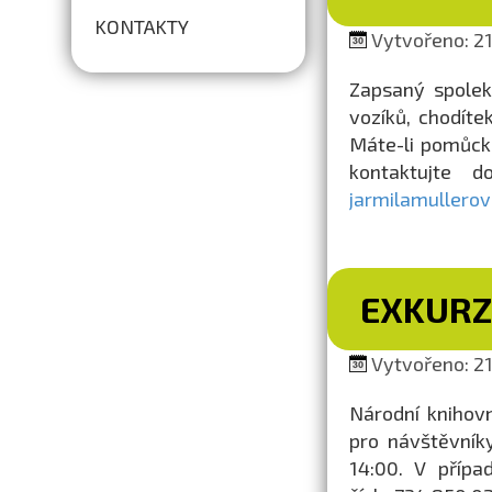
KONTAKTY
Vytvořeno: 21.
Zapsaný spolek
vozíků, chodíte
Máte-li pomůcku
kontaktujte 
jarmilamullero
EXKURZ
Vytvořeno: 21.
Národní knihovn
pro návštěvník
14:00. V přípa