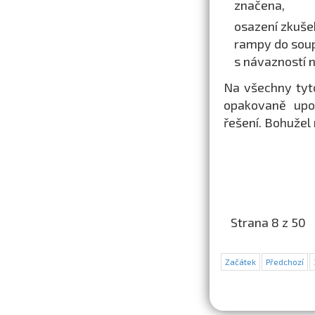
značena,
osazení zkušeb
rampy do soup
s návazností 
Na všechny tyt
opakovaně upoz
řešení. Bohužel 
Strana 8 z 50
Začátek
Předchozí