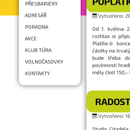
POPLAT
PŘESBARIÉRY
ADRESÁŘ
Vytvořeno: 28
PORADNA
Od 1. května 2
rozhlas si přip
AKCE
Platíte-li kon
KLUB TÚRA
částky na trvalý
bude třeba do
VOLNOČASOVKY
povinnosti hrad
měly činit 150,- 
KONTAKTY
RADOST
Vytvořeno: 16
Studio Citadel