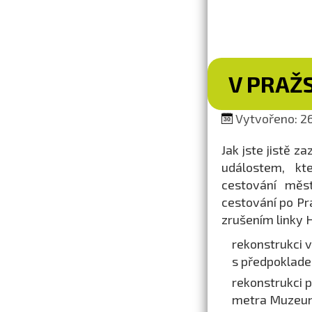
V PRAŽ
Vytvořeno: 26
Jak jste jistě z
událostem, kt
cestování měs
cestování po Pr
zrušením linky H
rekonstrukci v
s předpoklade
rekonstrukci 
metra Muzeum,