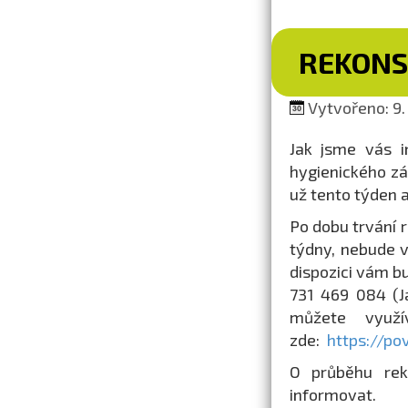
REKONS
Vytvořeno: 9.
Jak jsme vás i
hygienického zá
už tento týden 
Po dobu trvání 
týdny, nebude 
dispozici vám b
731 469 084 (J
můžete využí
zde:
https://po
O průběhu rek
informovat.