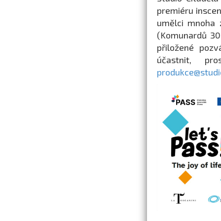
premiéru inscena
umělci mnoha z
(Komunardů 30,
přiložené pozv
účastnit, p
produkce@studio