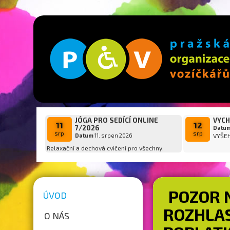
JÓGA PRO SEDÍCÍ ONLINE
VYCH
11
12
7/2026
Datu
srp
srp
Datum
11. srpen 2026
VYŠE
Relaxační a dechová cvičení pro všechny.
POZOR 
ÚVOD
ROZHLAS
O NÁS