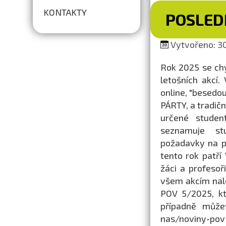
KONTAKTY
POSLEDN
Vytvořeno: 30
Rok 2025 se ch
letošních akcí
online, "besedo
PÁRTY, a tradič
určené studen
seznamuje stu
požadavky na př
tento rok patř
žáci a profesoř
všem akcím nal
POV 5/2025, kt
případně může
nas/noviny-pov