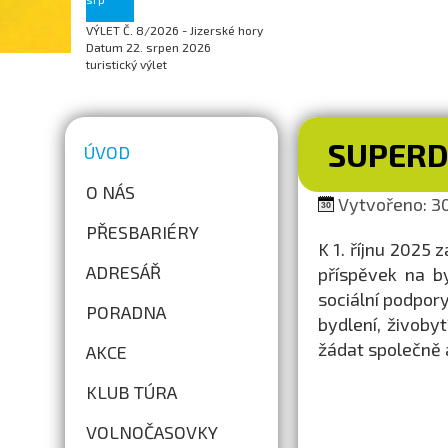
VÝLET Č. 8/2026 - Jizerské hory
Datum
22. srpen 2026
turistický výlet
SUPER
ÚVOD
O NÁS
Vytvořeno: 30
PŘESBARIÉRY
K 1. říjnu 2025 
ADRESÁŘ
příspěvek na b
sociální podpor
PORADNA
bydlení, živoby
žádat společně a
AKCE
KLUB TÚRA
VOLNOČASOVKY