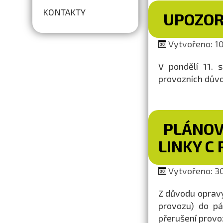
KONTAKTY
UPOZOR
Vytvořeno: 10
V pondělí 11. 
provozních dův
PLÁNOV
LINKY C
Vytvořeno: 30.
Z důvodu opravy
provozu) do pá
přerušení prov