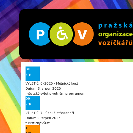
08
srp
VÝLET Č. 6/2026 - Mělnický košt
Datum
8. srpen 2026
městský výlet s volným programem
09
srp
VÝLET Č. 7 - České středohoří
Datum
9. srpen 2026
turistický výlet
11
srp