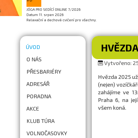
JÓGA PRO SEDÍCÍ ONLINE 7/2026
Datum
11. srpen 2026
Relaxační a dechová cvičení pro všechny.
HVĚZDA 
ÚVOD
O NÁS
Vytvořeno: 25
PŘESBARIÉRY
Hvězda 2025 už k
ADRESÁŘ
(nejen) vozíčkář
zahájíme ve 13
PORADNA
Praha 6, na je
všem koná.
AKCE
KLUB TÚRA
VOLNOČASOVKY