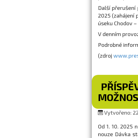
Další přerušení
2025 (zahájení 
úseku Chodov –
V denním provo
Podrobné infor
(zdroj
www.pres
PŘÍSPĚV
MOŽNOS
Vytvořeno: 22
Od 1. 10. 2025 
nouze Dávka stá