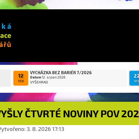
VYCHÁZKA BEZ BARIÉR 7/2026
12
2
Datum
12. srpen 2026
srp
sr
VYŠEHRAD
VYŠLY ČTVRTÉ NOVINY POV 20
ytvořeno: 3. 8. 2026 17:13