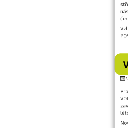
stř
nás
čer
Vzh
POV
V
V
Pro
VOL
zav
lét
Nov