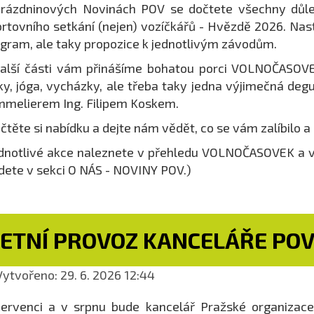
rázdninových Novinách POV se dočtete všechny důle
rtovního setkání (nejen) vozíčkářů - Hvězdě 2026. Nas
gram, ale taky propozice k jednotlivým závodům.
alší části vám přinášíme bohatou porci VOLNOČASOVEK
ky, jóga, vycházky, ale třeba taky jedna výjimečná degu
melierem Ing. Filipem Koskem.
čtěte si nabídku a dejte nám vědět, co se vám zalíbilo a
dnotlivé akce naleznete v přehledu VOLNOČASOVEK a 
dete v sekci O NÁS - NOVINY POV.)
LETNÍ PROVOZ KANCELÁŘE PO
ytvořeno: 29. 6. 2026 12:44
ervenci a v srpnu bude kancelář Pražské organizace