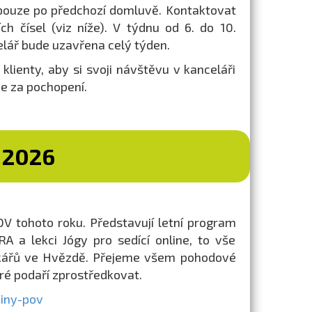
 pouze po předchozí domluvě. Kontaktovat
h čísel (viz níže). V týdnu od 6. do 10.
lář bude uzavřena celý týden.
lienty, aby si svoji návštěvu v kanceláři
e za pochopení.
 2026
V tohoto roku. Představují letní program
 a lekci Jógy pro sedící online, to vše
íčkářů ve Hvězdě. Přejeme všem pohodové
ré podaří zprostředkovat.
iny-pov