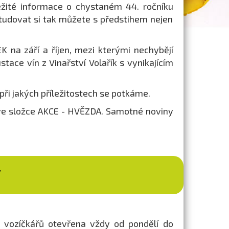
žité informace o chystaném 44. ročníku
tudovat si tak můžete s předstihem nejen
 na září a říjen, mezi kterými nechybějí
stace vín z Vinařství Volařík s vynikajícím
 při jakých příležitostech se potkáme.
ve složce AKCE - HVĚZDA. Samotné noviny
V
 vozíčkářů otevřena vždy od pondělí do