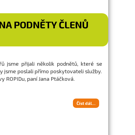
 NA PODNĚTY ČLENŮ
 jsme přijali několik podnětů, které se
zy jsme poslali přímo poskytovateli služby.
vy ROPIDu, paní Jana Ptáčková.
Číst dál...