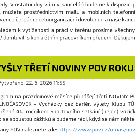
edy. V ostatní dny vám v kanceláři budeme k dispozici
 můžete prostřednictvím mailu a mobilních telefonníc
vence čerpáme celoorganizační dovolenou a naše kance
ledem k vytíženosti a práci v terénu prosíme všechny k
 domluvili s konkrétním pracovníkem předem. Děkujem
YŠLY TŘETÍ NOVINY POV ROKU
ytvořeno: 22. 6. 2026 11:55
gram na prázdninové měsíce přinášejí třetí NOVINY PO
NOČASOVEK - Vycházky bez bariér, výlety Klubu TÚRA
ršené 44. ročníkem Sportovního setkání (nejen) voz
o se spoustou zážitků a budeme rádi, když se nám někte
iny POV naleznete zde:
https://www.pov.cz/o-nas/nov