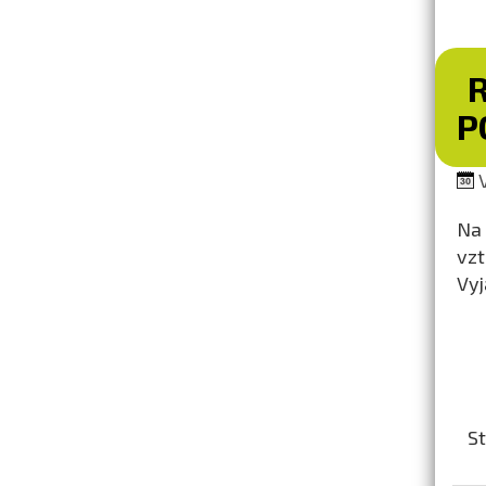
P
V
Na 
vzt
Vyj
St