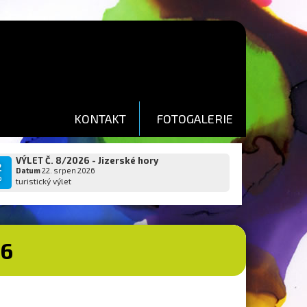
KONTAKT
FOTOGALERIE
VÝLET Č. 8/2026 - Jizerské hory
2
Datum
22. srpen 2026
p
turistický výlet
26