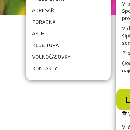
V p
ADRESÁŘ
Spo
pro
PORADNA
V d
AKCE
šip
som
KLUB TÚRA
Pro
VOLNOČASOVKY
(Je
KONTAKTY
naj
V
V č