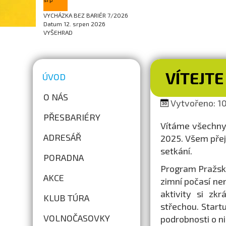
VYCHÁZKA BEZ BARIÉR 7/2026
Datum
12. srpen 2026
VYŠEHRAD
VÍTEJTE
ÚVOD
O NÁS
Vytvořeno: 10
PŘESBARIÉRY
Vítáme všechny 
ADRESÁŘ
2025. Všem přej
setkání.
PORADNA
Program Pražské
AKCE
zimní počasí ne
aktivity si zk
KLUB TÚRA
střechou. Star
VOLNOČASOVKY
podrobnosti o n