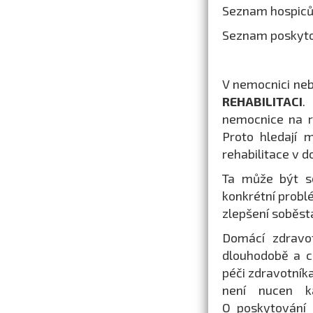
Seznam hospiců
Seznam poskytov
V nemocnici nebo
REHABILITACI
.
nemocnice na re
Proto hledají 
rehabilitace v 
Ta může být s
konkrétní probl
zlepšení soběsta
Domácí zdravo
dlouhodobě a c
péči zdravotník
není nucen k
O poskytování