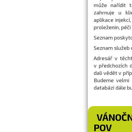
může nařídit 
zahrnuje u kli
aplikace injekcí
proleženin, péči
Seznam poskytov
Seznam služeb 
Adresář v těch
v předchozích 
dali vědět v pří
Budeme velmi r
databázi dále b
VÁNOČN
POV