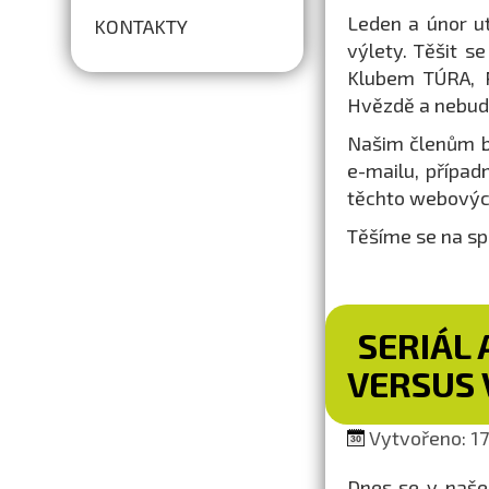
Leden a únor ut
KONTAKTY
výlety. Těšit 
Klubem TÚRA, P
Hvězdě a nebudou 
Našim členům b
e-mailu, případ
těchto webovýc
Těšíme se na sp
SERIÁL 
VERSUS 
Vytvořeno: 17.
Dnes se v naše