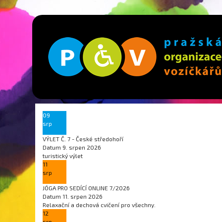
09
srp
VÝLET Č. 7 - České středohoří
Datum
9. srpen 2026
turistický výlet
11
srp
JÓGA PRO SEDÍCÍ ONLINE 7/2026
Datum
11. srpen 2026
Relaxační a dechová cvičení pro všechny.
12
srp