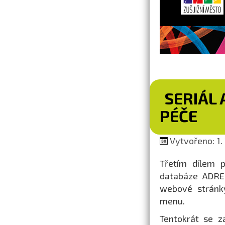
SERIÁL 
PÉČE
Vytvořeno: 1. 
Třetím dílem p
databáze ADRES
webové strán
menu.
Tentokrát se z