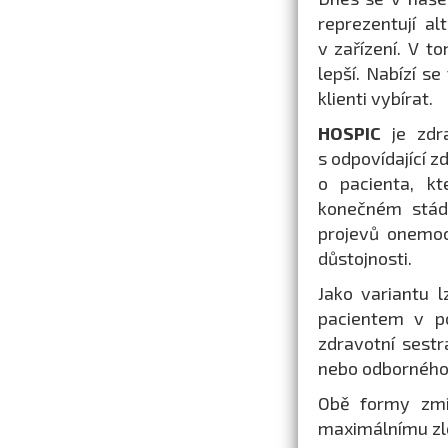
reprezentují a
v zařízení. V t
lepší. Nabízí s
klienti vybírat.
HOSPIC
je zdr
s odpovídající z
o pacienta, kt
konečném stádi
projevů onemo
důstojnosti.
Jako variantu l
pacientem v po
zdravotní sestr
nebo odborného 
Obě formy zmín
maximálnímu zle